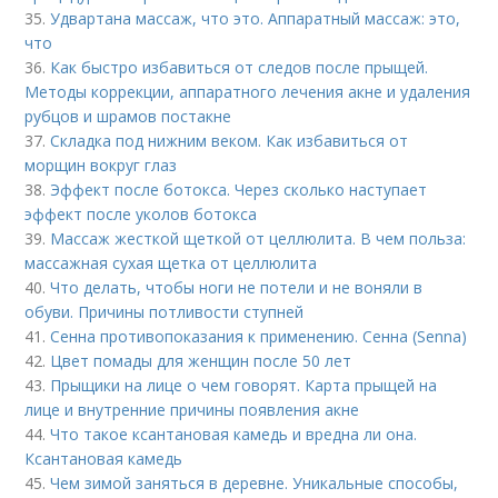
35.
Удвартана массаж, что это. Аппаратный массаж: это,
что
36.
Как быстро избавиться от следов после прыщей.
Методы коррекции, аппаратного лечения акне и удаления
рубцов и шрамов постакне
37.
Складка под нижним веком. Как избавиться от
морщин вокруг глаз
38.
Эффект после ботокса. Через сколько наступает
эффект после уколов ботокса
39.
Массаж жесткой щеткой от целлюлита. В чем польза:
массажная сухая щетка от целлюлита
40.
Что делать, чтобы ноги не потели и не воняли в
обуви. Причины потливости ступней
41.
Сенна противопоказания к применению. Сенна (Senna)
42.
Цвет помады для женщин после 50 лет
43.
Прыщики на лице о чем говорят. Карта прыщей на
лице и внутренние причины появления акне
44.
Что такое ксантановая камедь и вредна ли она.
Ксантановая камедь
45.
Чем зимой заняться в деревне. Уникальные способы,