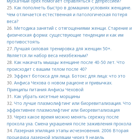
мускатный орех помогает справляться с депрессией?
25.
Как пополнеть быстро в домашних условиях женщине.
Чем отличается естественная и патологическая потеря
веса?
26.
Методика занятий с отягощениями женщи. Старение и
физическая форма: существующие тенденции и как им
противостоять
27.
Лучшая силовая тренировка для женщин 50+.
Является ли набор веса неизбежным?
28.
Как накачать мышцы женщине после 40-50 лет. Что
происходит с вашим телом после 40?
29.
Эффект ботокса для лица. Ботокс для лица: что это
30.
Анфиса Чехова о новом рационе и привычках.
Принципы питания Анфисы Чеховой
31.
Как убрать кисетные морщины
32.
Что лучше плазмолифтинг или биоревитализация. Что
эффективнее плазмолифтинг или биоревитализация
33.
Через какое время можно менять сережку после
прокола уха. Смена украшения после заживления прокола
34.
Лазерная эпиляция этапы исчезновения. 2006 Вторая
процедура лазерной эпиляции через 9 недель