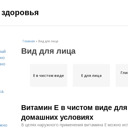
 здоровья
Главная
»
Вид для лица
Вид для лица
вый
ьно
пно
Гли
Е в чистом виде
Е для лица
а.
Витамин Е в чистом виде для
домашних условиях
В целях наружного применения витамина Е можно ис
ужно