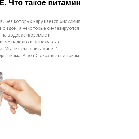
Е. Что такое витамин
в, без которых нарушается биохимия
т с едой, а некоторые синтезируются
 на водорастворимые и
изме надолго и выводятся с
и. Мы писали о витамине D —
рганизма. А вот С оказался не таким