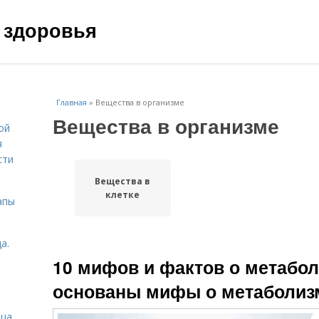
 здоровья
Главная
»
Вещества в организме
Вещества в организме
ой
я
сти
Вещества в
клетке
апы
а.
10 мифов и фактов о метабол
основаны мифы о метаболиз
ица