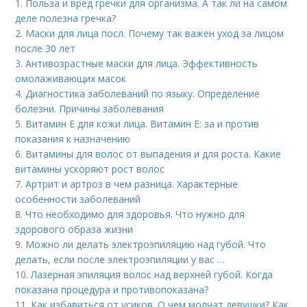
1.
Польза и вред гречки для организма. А так ли на самом
деле полезна гречка?
2.
Маски для лица посл. Почему так важен уход за лицом
после 30 лет
3.
Антивозрастные маски для лица. Эффективность
омолаживающих масок
4.
Диагностика заболеваний по языку. Определение
болезни. Причины заболевания
5.
Витамин E для кожи лица. Витамин Е: за и против
показания к назначению
6.
Витамины для волос от выпадения и для роста. Какие
витамины ускоряют рост волос
7.
Артрит и артроз в чем разница. Характерные
особенности заболеваний
8.
Что необходимо для здоровья. Что нужно для
здорового образа жизни
9.
Можно ли делать электроэпиляцию над губой. Что
делать, если после электроэпиляции у вас …
10.
Лазерная эпиляция волос над верхней губой. Когда
показана процедура и противопоказана?
11.
Как избавиться от усиков. О чем молчат девушки? Как