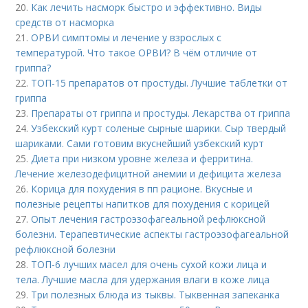
20.
Как лечить насморк быстро и эффективно. Виды
средств от насморка
21.
ОРВИ симптомы и лечение у взрослых с
температурой. Что такое ОРВИ? В чём отличие от
гриппа?
22.
ТОП-15 препаратов от простуды. Лучшие таблетки от
гриппа
23.
Препараты от гриппа и простуды. Лекарства от гриппа
24.
Узбекский курт соленые сырные шарики. Сыр твердый
шариками. Сами готовим вкуснейший узбекский курт
25.
Диета при низком уровне железа и ферритина.
Лечение железодефицитной анемии и дефицита железа
26.
Корица для похудения в пп рационе. Вкусные и
полезные рецепты напитков для похудения с корицей
27.
Опыт лечения гастроэзофагеальной рефлюксной
болезни. Терапевтические аспекты гастроэзофагеальной
рефлюксной болезни
28.
ТОП-6 лучших масел для очень сухой кожи лица и
тела. Лучшие масла для удержания влаги в коже лица
29.
Три полезных блюда из тыквы. Тыквенная запеканка