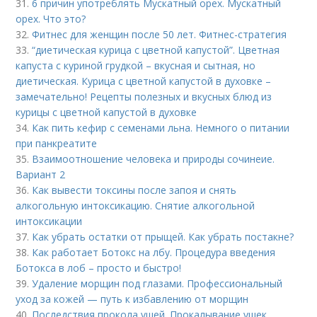
31.
6 причин употреблять Мускатный орех. Мускатный
орех. Что это?
32.
Фитнес для женщин после 50 лет. Фитнес-стратегия
33.
“диетическая курица с цветной капустой”. Цветная
капуста с куриной грудкой – вкусная и сытная, но
диетическая. Курица с цветной капустой в духовке –
замечательно! Рецепты полезных и вкусных блюд из
курицы с цветной капустой в духовке
34.
Как пить кефир с семенами льна. Немного о питании
при панкреатите
35.
Взаимоотношение человека и природы сочинеие.
Вариант 2
36.
Как вывести токсины после запоя и снять
алкогольную интоксикацию. Снятие алкогольной
интоксикации
37.
Как убрать остатки от прыщей. Как убрать постакне?
38.
Как работает Ботокс на лбу. Процедура введения
Ботокса в лоб – просто и быстро!
39.
Удаление морщин под глазами. Профессиональный
уход за кожей — путь к избавлению от морщин
40.
Последствия прокола ушей. Прокалывание ушек