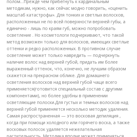
полом…Прежде чем прибегнуть к кардинальным
методикам, нужно, как сейчас модно говорить, «оценить
масштаб катастрофы». Для тонких и светлых волосков,
расположенных не по всей поверхности верхней губы, а
единично - лишь по краям губ, можно попробовать
осветление . Но косметологи подчеркивают, что такой
метод возможен только для волосков, имеющих светлые
оттенки и редко расположенных. В противном случае
осветление может только навредить — подчеркнуть
наличие волос над верхней губой, придать им более
выраженный оттенок, что, конечно, не лучшим образом
скажется на прекрасном облике. Для домашнего
осветления волосков над верхней губой чаще всего
применяется(готовится специальный состав с другими
компонентами), но более удобны в применении
осветляющие полоски.Для густых и темных волосков над
верхней губой применяется несколько методик удаления.
Самая распространенная — это восковая депиляция ,
когда при помощи холодного или горячего воска, а также
восковых полосок удаляется нежелательная
растительность. Методика вполне может применяться