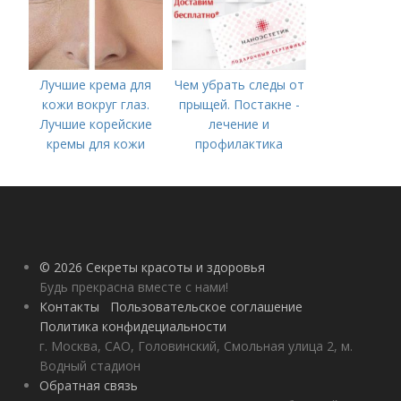
Лучшие крема для
Чем убрать следы от
кожи вокруг глаз.
прыщей. Постакне -
Лучшие корейские
лечение и
кремы для кожи
профилактика
вокруг глаз в 2022
году
© 2026 Секреты красоты и здоровья
Будь прекрасна вместе с нами!
Контакты
Пользовательское соглашение
Политика конфидециальности
г. Москва, САО, Головинский, Смольная улица 2, м.
Водный стадион
Обратная связь