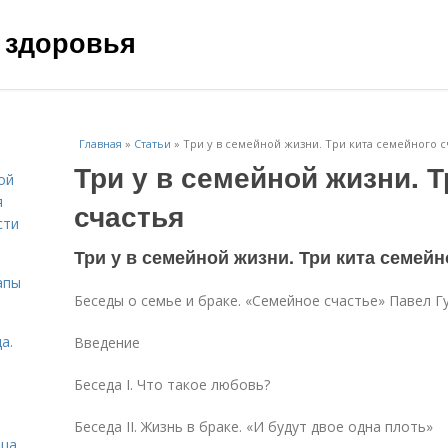
 здоровья
Главная
»
Статьи
»
Три у в семейной жизни. Три кита семейного с
Три у в семейной жизни. 
ой
я
счастья
сти
Три у в семейной жизни. Три кита семейн
апы
Беседы о семье и браке. «Семейное счастье» Павел 
а.
Введение
Беседа I. Что такое любовь?
Беседа II. Жизнь в браке. «И будут двое одна плоть»
ица