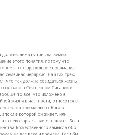
а должны лежать три слагаемых:
ание этого понятия, потому что
Второе – это
правильное понимание
ая семейная иерархия. На этих трёх,
зал, что так должна созидаться жизнь
что сказано в Священном Писании и
вообще-то всё, что изложено в
ной жизни в частности, относится в
о естества заложены от Бога в
 эпохи в которой он живёт, или
, что некоторые люди отошли от Бога
единства Божественного замысла обо
одам на все века и времена. Если бы