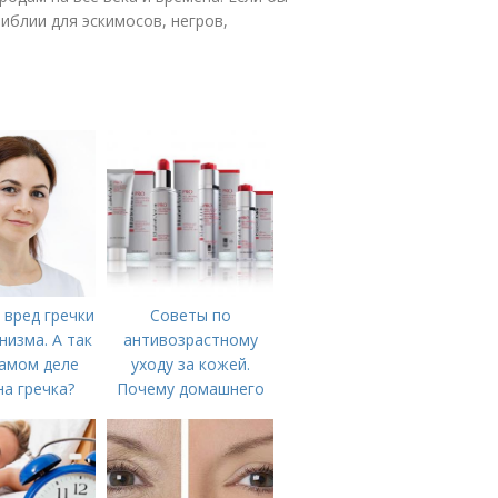
иблии для эскимосов, негров,
 вред гречки
Советы по
низма. А так
антивозрастному
самом деле
уходу за кожей.
а гречка?
Почему домашнего
ухода недостаточно