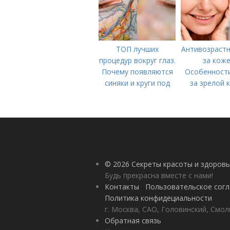
ТОП лучших
Антивозрастн
процедур вокруг глаз.
за коже
Почему появляются
Особенности
синяки и круги под
за зрелой 
глазами?
© 2026 Секреты красоты и здоровь
Будь прекрасна вместе с нами!
Контакты
Пользовательское сог
Политика конфидециальности
г. Москва, САО, Головинский, Смол
Обратная связь