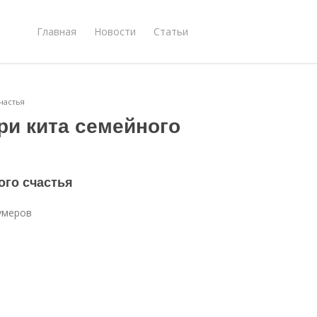
Главная
Новости
Статьи
частья
Три кита семейного
ого счастья
Гумеров