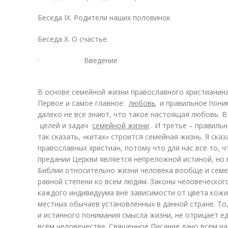
Беседа IX. Родители наших половинок
Беседа Х. О счастье.
· Введение
В основе семейной жизни православного христианин
Первое и самое главное:
любовь
и правильное поним
далеко не все знают, что такое настоящая любовь. 
целей и задач
семейной жизни
. И третье – правильн
так сказать, «китах» строится семейная жизнь. Я ска
православных христиан, потому что для нас всё то, 
предании Церкви является непреложной истиной, но 
Библии относительно жизни человека вообще и семей
равной степени ко всем людям. Законы человеческог
каждого индивидуума вне зависимости от цвета кожи,
местных обычаев установленных в данной стране. То
и истинного понимания смысла жизни, не отрицает 
всём человечестве. Священное Писание дано всем нар