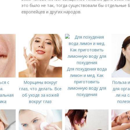
это было не так, тогда существовали бы отдельные Б
европейцев и других народов.
Для похудения вода
лимон и мед. Как
приготовить
ься с
Морщины вокруг
Польза и
лимонную воду для
м.
глаз, что делать. Все
для орга
похудения
альная
об уходе за кожей
ли на 
ика
вокруг глаз
полезн