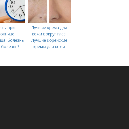
еты при
Лучшие крема для
оннице.
кожи вокруг глаз.
ца: болезнь
Лучшие корейские
 болезнь?
кремы для кожи
вокруг глаз в 2022
году