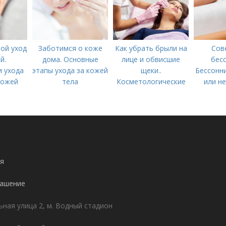
ой уход
Заботимся о коже
Как убрать брыли на
Сов
й.
дома. Основные
лице и обвисшие
бесс
 ухода
этапы ухода за кожей
щеки..
Бессонни
кожей
тела
Косметологические
или не
процедуры
я
лашение
ьная улица 2, м. Водный стадион