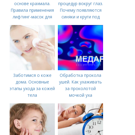
основе крахмала.
процедур вокруг глаз.
Правила применения
Почему появляются
лифтинг-масок для
синяки и круги под
лица из крахмала
глазами?
Заботимся о коже
Обработка прокола
дома. Основные
ушей. Как ухаживать
этапы ухода за кожей
за проколотой
тела
мочкой уха