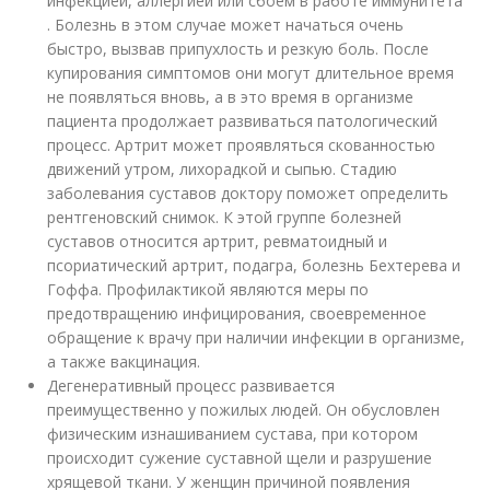
инфекцией, аллергией или сбоем в работе иммунитета
. Болезнь в этом случае может начаться очень
быстро, вызвав припухлость и резкую боль. После
купирования симптомов они могут длительное время
не появляться вновь, а в это время в организме
пациента продолжает развиваться патологический
процесс. Артрит может проявляться скованностью
движений утром, лихорадкой и сыпью. Стадию
заболевания суставов доктору поможет определить
рентгеновский снимок. К этой группе болезней
суставов относится артрит, ревматоидный и
псориатический артрит, подагра, болезнь Бехтерева и
Гоффа. Профилактикой являются меры по
предотвращению инфицирования, своевременное
обращение к врачу при наличии инфекции в организме,
а также вакцинация.
Дегенеративный процесс развивается
преимущественно у пожилых людей. Он обусловлен
физическим изнашиванием сустава, при котором
происходит сужение суставной щели и разрушение
хрящевой ткани. У женщин причиной появления