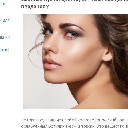
сти
введения?
й для
ашних
ашних
Ботокс представляет собой кос­ме­то­ло­гический преп
ослабленный ботулинический токсин. Это ве­щес­тво в