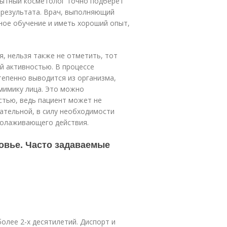
пытный косметолог точно подберет
 результата. Врач, выполняющий
ное обучение и иметь хороший опыт,
я, нельзя также не отметить, тот
 активностью. В про­цес­се
тепенно выводится из организма,
мимику лица. Это можно
тью, ведь пациент может не
ательной, в силу необходимости
молаживающего действия.
овье. Часто задаваемые
олее 2-х десятилетий. Диспорт и