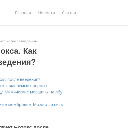
Главная
Новости
Статьи
Ботокс после введения?
окса. Как
введения?
окс после введения?
сто задаваемые вопросы
цу. Мимические морщины на лбу
ии в межбровье. Можно ли пить
твует Ботокс после