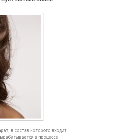
арат, в состав которого входит
ырабатывается в про­цес­се