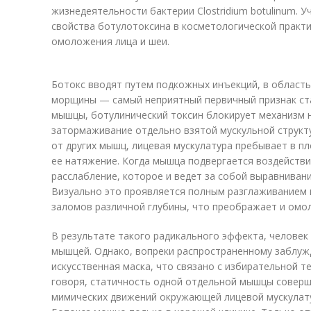
жизнедеятельности бактерии Clostridium botulinum. 
свойства ботулотоксина в кос­ме­тологической практ
омоложения лица и шеи.
Ботокс вводят путем подкожных инъекций, в область
морщины — самый неприятный первичный признак ста
мышцы, ботулинический токсин блокирует механизм 
затормаживание отдельно взятой мускульной структу
от других мышц, лицевая мускулатура пребывает в п
ее натяжение. Когда мышца подвергается воздействи
расслабление, которое и ведет за собой выравнивани
Визуально это проявляется полным разглаживанием
заломов различной глубины, что преображает и омо
В результате такого радикального эффекта, челове
мышцей. Однако, вопреки распространенному заблужд
искусственная маска, что связано с избирательной т
говоря, статичность одной отдельной мышцы соверш
мимических движений окружающей лицевой мускулату