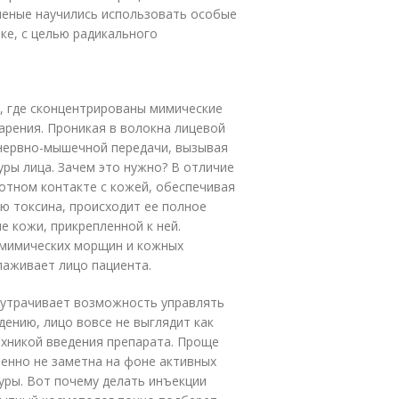
Ученые научились использовать особые
ике, с целью радикального
, где сконцентрированы мимические
рения. Проникая в волокна лицевой
нервно-мышечной передачи, вызывая
ры лица. Зачем это нужно? В отличие
лотном контакте с кожей, обеспечивая
ю токсина, происходит ее полное
е кожи, прикрепленной к ней.
 мимических морщин и кожных
лаживает лицо пациента.
к утрачивает возможность управлять
ению, лицо вовсе не выглядит как
ехникой введения препарата. Проще
енно не заметна на фоне активных
ры. Вот почему делать инъекции