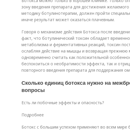
Ботокса можно только в хорошей клинике. Только о
зону введения препарата для достижения желаемого
методику ботулинотерапии, должен пройти специаль
иначе результат может оказаться плачевным.
Говоря о механизме действия Ботокса после введени
факт, что ботулинический токсин обладает временной
метаболизма и ферментативных реакций, токсин пос
ослабляя действие на мышцы и возвращая прежнюю 
одновременно считать как положительной особеннос
беспокоиться о необратимости эффекта, так и отриц
повторного введения препарата для поддержания о
Сколько единиц ботокса нужно на межбр
вопросы
Есть ли побочные эффекты и опасность?
Подробнее
Ботокс с большим успехом применяют во всем мире б