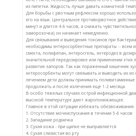
из пипетки. Жидкость лучше давать комнатной темп
Для борьбы с рвотным рефлексом хорошо использо
его на язык. Центральное противорвотное действие
минут и длится 4-6 часов, а снижать чувствительно
заморозочка) он начинает немедленно.
Для связывания и выведения токсинов при бактери
необходимы энтеросорбентные препараты -- всем и
смекта, полифепан, энтеросгель, энтеродез в дозир
значительной передозировке или применении этих 
развитие запоров. Так как пораженный кишечник ху
энтеросорбенты могут связывать и выводить их из
лечением дети должны принимать поливитаминные 
продолжать и после излечения еще 1-2 месяца.
В особо тяжелых случаях острой инфекционной диа
высокой температуре дают жаропонижающее.
Главное в этой ситуации избежать обезвоживания.
1. Отсутствие мочеиспускания в течении 5-6 часов
2. Западание родничка
3. Сухая кожа - при щипке не выправляется
4. Сухая слизистая во рту