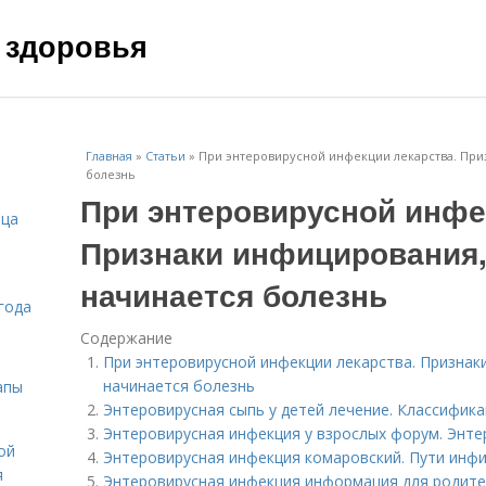
 здоровья
Главная
»
Статьи
»
При энтеровирусной инфекции лекарства. При
болезнь
При энтеровирусной инфе
ица
Признаки инфицирования,
начинается болезнь
года
Содержание
При энтеровирусной инфекции лекарства. Признак
начинается болезнь
апы
Энтеровирусная сыпь у детей лечение. Классифик
Энтеровирусная инфекция у взрослых форум. Энтер
ой
Энтеровирусная инфекция комаровский. Пути инф
я
Энтеровирусная инфекция информация для родите