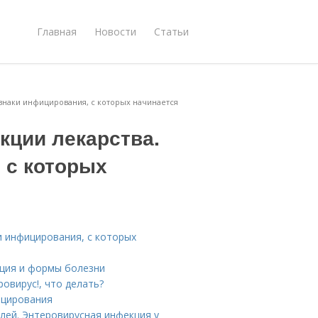
Главная
Новости
Статьи
знаки инфицирования, с которых начинается
кции лекарства.
 с которых
и инфицирования, с которых
ация и формы болезни
овирус!, что делать?
ицирования
лей. Энтеровирусная инфекция у