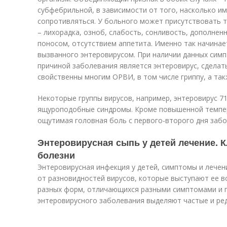
субфебрильной, в зависимости от того, насколько и
сопротивляться. У больного может присутствовать 
– лихорадка, озноб, слабость, сонливость, дополне
поносом, отсутствием аппетита. Именно так начинае
вызванного энтеровирусом. При наличии данных сим
причиной заболевания является энтеровирус, сделат
свойственны многим ОРВИ, в том числе гриппу, а та
Некоторые группы вирусов, например, энтеровирус 71
ящуроподобные синдромы. Кроме повышенной темпер
ощутимая головная боль с первого-второго дня забо
Энтеровирусная сыпь у детей лечение.
болезни
Энтеровирусная инфекция у детей, симптомы и лечен
от разновидностей вирусов, которые выступают ее в
разных форм, отличающихся разными симптомами и п
энтеровирусного заболевания выделяют частые и ре