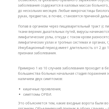
заболевания содержится в каловых массах больного,
до нескольких месяцев. Любые микрочастицы биологи
руках, предметах, в почве, становятся причиной дал
Попав в организм через пищеварительный тракт (с пи
ткани верхних дыхательных путей, вирусы начинаютс
лимфатические узлы, откуда с током крови разносятс
лимфатических узлах и тропных системах и органах, 
Инкубационный период имеет длительность от 2 до 1
признаки заболевания.
Примерно 1 из 10 случаев заболевания проходит в б
большинства больных начальная стадия поражения э
наличием двух симптомов:
кишечные проявления;
симптомы ОРВИ.
Это объясняется тем, какие входные ворота были во
организм. Объединяющий признак в обоих случаях –