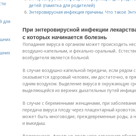
сти
детей: (памятка для родителей)
Энтеровирусная инфекция причины. Что такое Энт
й для
При энтеровирусной инфекции лекарств
с которых начинается болезнь
ашних
Попадание вируса в организм может происходить нес
воздушно-капельным, и фекально-оральный.. Естеств
ашних
возбудителя является больной.
В случае воздушно-капельной передачи, если рядом 
оказывается здоровый человек, им достаточно, в пр
одним воздухом. Выделение вируса в окружающую ср
выделяющейся из верхних дыхательных путей инфици
В случае с беременными женщинами, при заболевани
передача вируса плоду через плацентарный кровоток
может быть многоводие, преждевременные роды, а н
и выкидыш.
Возможность фекально-орального заражения обусло