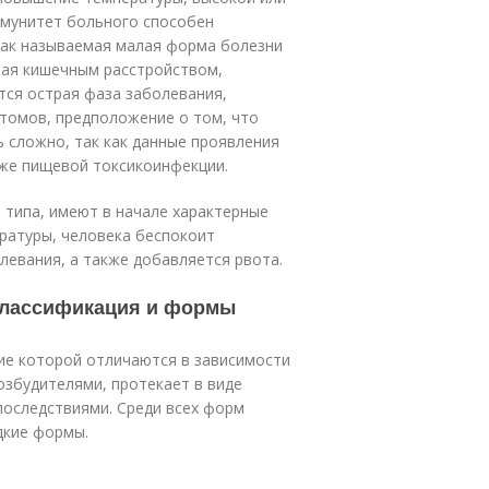
ммунитет больного способен
так называемая малая форма болезни
нная кишечным расстройством,
тся острая фаза заболевания,
птомов, предположение о том, что
ь сложно, так как данные проявления
кже пищевой токсикоинфекции.
 типа, имеют в начале характерные
атуры, человека беспокоит
левания, а также добавляется рвота.
 Классификация и формы
ие которой отличаются в зависимости
озбудителями, протекает в виде
оследствиями. Среди всех форм
дкие формы.