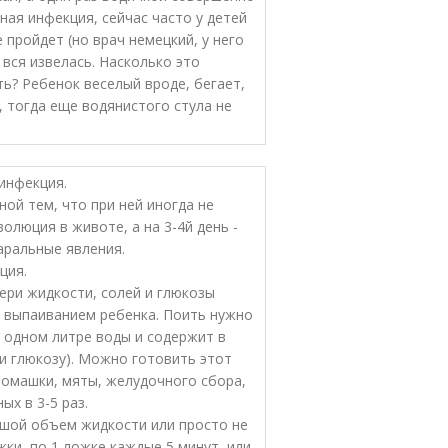
сная инфекция, сейчас часто у детей
 пройдет (но врач немецкий, у него
 вся извелась. Насколько это
? Ребенок веселый вроде, бегает,
, тогда еще водянистого стула не
инфекция.
ой тем, что при ней иногда не
олюция в животе, а на 3-4й день -
аральные явления.
ция.
ри жидкости, солей и глюкозы
 выпаиванием ребенка. Поить нужно
в одном литре воды и содержит в
и глюкозу). Можно готовить этот
ромашки, мяты, желудочного сбора,
ых в 3-5 раз.
ьшой объем жидкости или просто не
ки, по 1 ложке каждые 5 минут, или