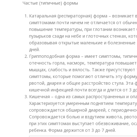
Частые (типичные) формы
Катаральная (респираторная) форма – возникает в
симптомами почти ничем не отличается от обычн
повышение температуры, при глотании возникает 
пузырьков сзади на небе и глоточных стенках, ко
образовывая открытые маленькие и болезненные я
дней.
Гриппоподобная форма – имеет симптомы, типичн
отечность горла, насморк, температура повышаетс
мышцах, слабость и вялость. Также присутствуют
симптомы, которые помогают отличить эту форму
рвотой, диарея и общее расстройство стула. Эта
кишечной инфекцией почти всегда и длится от 3 до
Кишечная – одна из самых распространенных и оп
Характеризуется умеренным поднятием температур
сопровождается обширной диареей, с периодичнос
Сопровождается болью и вздутием живота, рвото
при этих симптомах выступает обезвоживание, 
ребенка. Форма держится от 3 до 7 дней.