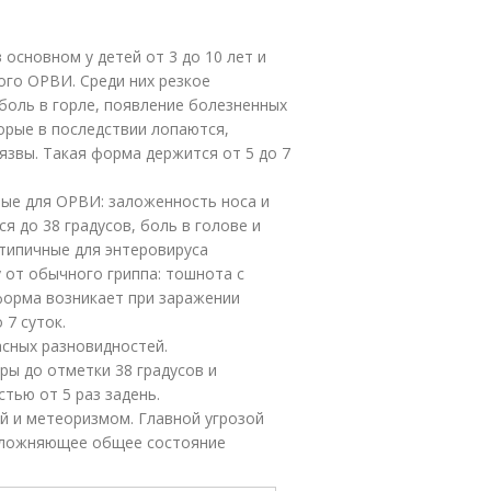
 основном у детей от 3 до 10 лет и
ого ОРВИ. Среди них резкое
боль в горле, появление болезненных
торые в последствии лопаются,
звы. Такая форма держится от 5 до 7
ые для ОРВИ: заложенность носа и
я до 38 градусов, боль в голове и
 типичные для энтеровируса
 от обычного гриппа: тошнота с
 форма возникает при заражении
 7 суток.
асных разновидностей.
ы до отметки 38 градусов и
тью от 5 раз задень.
й и метеоризмом. Главной угрозой
осложняющее общее состояние