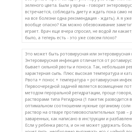
зеленого цвета. Были у врача ­- говорит энтеровиру
встречается, соблюдать диету и ждать пока само не
на все болезни одна рекомендация - ждать). А я уже
вообще опасно? Как можно обезвоживание заметить
играет. Врач еще вчера спросил, не водой ли какает
было, а теперь есть - это уже совсем плохо?
Это может быть ротовирусная или энтеровирусная 
Энтеровирусная инфекция отличается от ротавирусн
бывает сильной рвоты и поноса. Так, небольшая рев
характерная сыпь. Плюс высокая температура и кат
Рвота + понос + температура = ротавирусная инфек
Первоочередной задачей является возмещение поте
методом пероральной регидратации, проще говоря,
растворами типа Регидрона (1 пакетик разводится 
оптимальном соотношении нужные организму соли 
раствор на отваре противовоспалительных трав – 
заваренных, как написано в инструкции и разбавленн
Если у ребенка рвота, и он не может удержать бол
хочет пить, необходимо выпаивать его с чайной лож