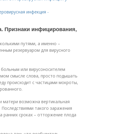
еровирусная инфекция -
а. Признаки инфицирования,
колькими путями, а именно –
енным резервуаром для вирусного
с больным или вирусоносителем
ямом смысле слова, просто подышать
еду происходит с частицами мокроты,
рованного.
и матери возможна вертикальная
. Последствиями такого заражения
а ранних сроках – отторжение плода
влена тем, что возбудитель