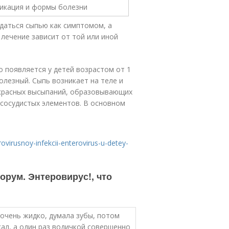
даться сыпью как симптомом, а
лечение зависит от той или иной
о появляется у детей возрастом от 1
олезный. Сыпь возникает на теле и
д красных высыпаний, образовывающих
 сосудистых элементов. В основном
rovirusnoy-infekcii-enterovirus-u-detey-
рум. Энтеровирус!, что
 очень жидко, думала зубы, потом
акал, а один раз водичкой совершенно