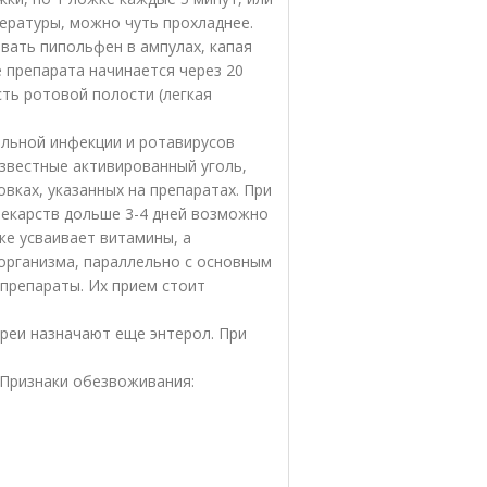
ературы, можно чуть прохладнее.
вать пипольфен в ампулах, капая
 препарата начинается через 20
сть ротовой полости (легкая
альной инфекции и ротавирусов
звестные активированный уголь,
овках, указанных на препаратах. При
лекарств дольше 3-4 дней возможно
же усваивает витамины, а
 организма, параллельно с основным
препараты. Их прием стоит
реи назначают еще энтерол. При
 Признаки обезвоживания: