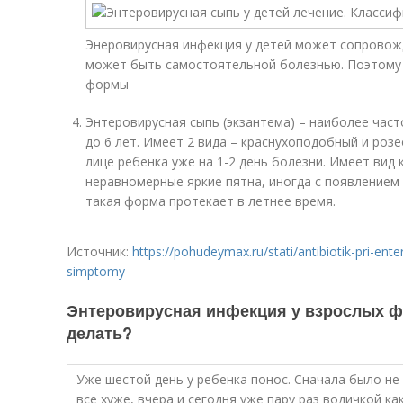
Энеровирусная инфекция у детей может сопровож
может быть самостоятельной болезнью. Поэтому 
формы
Энтеровирусная сыпь (экзантема) – наиболее част
до 6 лет. Имеет 2 вида – краснухоподобный и розе
лице ребенка уже на 1-2 день болезни. Имеет ви
неравномерные яркие пятна, иногда с появлением
такая форма протекает в летнее время.
Источник:
https://pohudeymax.ru/stati/antibiotik-pri-ente
simptomy
Энтеровирусная инфекция у взрослых фо
делать?
Уже шестой день у ребенка понос. Сначала было не
все хуже, вчера и сегодня уже пару раз водичкой к