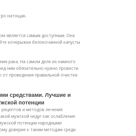
тро натощак.
ом является самым доступным. Она
йте кочерыжки белокочанной капусты
ия рака. На самом деле их намного
ред ним обязательно нужно провести
о от проведения правильной очистки
ыми средствами. Лучшие и
ужской потенции
 рецептов и методов лечения
такой мужской недуг как ослабление
 мужской потенции народными
тому доверие к таким методам среди