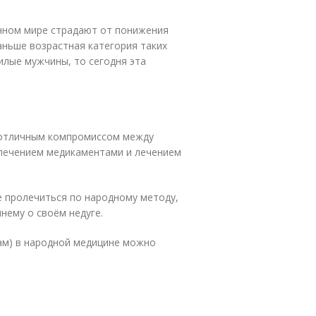
енном мире страдают от понижения
аньше возрастная категория таких
илые мужчины, то сегодня эта
 отличным компромиссом между
лечением медикаментами и лечением
е пролечиться по народному методу,
нему о своём недуге.
ам) в народной медицине можно