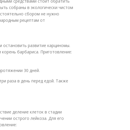
дными средствами стоит обратить
быть собраны в экологически чистом
остоятельно сбором не нужно
 народным рецептам от
и остановить развитие карциномы.
и корень барбариса. Приготовление:
протяжении 30 дней.
ри раза в день перед едой. Также
ствие деление клеток в стадии
чении острого лейкоза. Для его
овление: