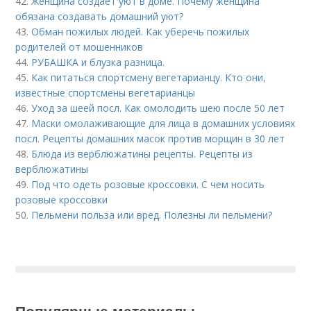
42.
Женщина создает уют в доме. Почему женщина
обязана создавать домашний уют?
43.
Обман пожилых людей. Как уберечь пожилых
родителей от мошенников
44.
РУБАШКА и блузка разница.
45.
Как питаться спортсмену вегетарианцу. Кто они,
известные спортсмены вегетарианцы
46.
Уход за шеей посл. Как омолодить шею после 50 лет
47.
Маски омолаживающие для лица в домашних условиях
посл. Рецепты домашних масок против морщин в 30 лет
48.
Блюда из верблюжатины рецепты. Рецепты из
верблюжатины
49.
Под что одеть розовые кроссовки. С чем носить
розовые кроссовки
50.
Пельмени польза или вред. Полезны ли пельмени?
Популярные материалы