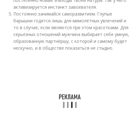
постепенно новые эпизоды твоей натуры. Так у него
активизируется инстинкт завоевателя.
Постоянно занимайся саморазвитием. Глупые
барышни годятся лишь для мимолётных увлечений и
то в случае, если являются при этом красотками. Для
серьёзных отношений мужчина выбирает себе умную,
образованную партнёршу, с которой и самому будет
нескучно, и в обществе показаться не стыдно.