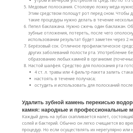
утром и вечером употреблять средство по 1/3 
Медовые полоскания. Столовую ложку мёда нужно 
Этим средством полощут рот перед сном. Чтобы 
такие процедуры нужно делать в течение нескольк
Пепел баклажана. Нужно сжечь один баклажан. Об
зубные отложения, потереть, после чего ополосн
использовании результат будет заметен через 2 н
Берёзовый сок. Отличное профилактическое средст
других заболеваний полости рта. Употребление б
образованию любых камней в организме (почечных
Настой шалфея. Средство для полоскания рта го
4 ст. л. травы или 4 фильтр-пакета залить стак
настоять в течение получаса;
остудить и использовать для полосканий после
Удалить зубной камень перекисью водоро
камня: народные и профессиональные 
Каждый день на зубах скапливается налет, состоящий
солей и бактерий. Обычно он легко счищается во вр
процедур. Но если осуществлять их нерегулярно или 