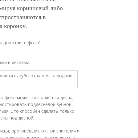
рмируя коричневый либо
спространяются в
а коронку.
да (смотрите фото):
ами и деснами.
го фоне может воспалиться десна,
гностировать поддесневой зубной
льзя. Это способен сделать только
ены под десной.
пищи, ороговевших клеток эпителия и
ют микроорганизмы, всасываются в