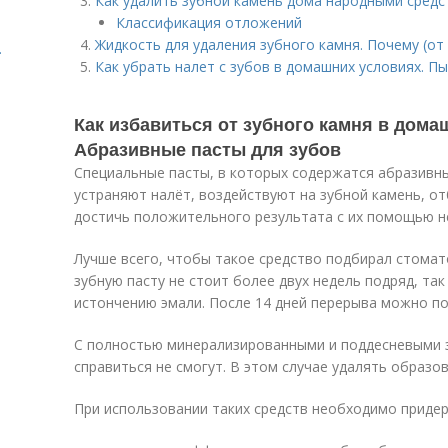
Как удалить зубной камень дома народными средст
Классификация отложений
Жидкость для удаления зубного камня. Почему (от
.
Как убрать налет с зубов в домашних условиях. 
Как избавиться от зубного камня в дома
Абразивные пасты для зубов
Специальные пасты, в которых содержатся абразивн
устраняют налёт, воздействуют на зубной камень, о
достичь положительного результата с их помощью н
Лучше всего, чтобы такое средство подбирал стома
зубную пасту не стоит более двух недель подряд, та
истончению эмали. После 14 дней перерыва можно по
С полностью минерализированными и поддесневыми 
справиться не смогут. В этом случае удалять образо
При использовании таких средств необходимо приде