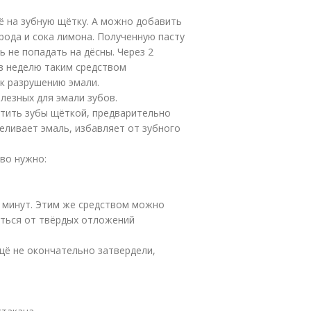
ё на зубную щётку. А можно добавить
орода и сока лимона. Полученную пасту
 не попадать на дёсны. Через 2
 в неделю таким средством
 к разрушению эмали.
лезных для эмали зубов.
стить зубы щёткой, предварительно
беливает эмаль, избавляет от зубного
во нужно:
 минут. Этим же средством можно
иться от твёрдых отложений
щё не окончательно затвердели,