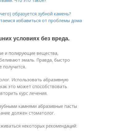
вами. Что это такое?
 чего) образуется зубной камень?
Пытаемся избавиться от проблемы дома
шних условиях без вреда.
ые и полирующие вещества,
тбеливают эмаль. Правда, быстро
е получится.
толог. Использовать абразивную
к как это может способствовать
вторить курс лечения.
зубными камнями абразивные пасты
вание должен стоматолог.
рживаться некоторых рекомендаций: