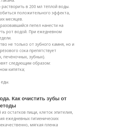
стакана.
растворить в 200 мл тёплой воды.
добиться положительного эффекта,
их месяцев.
разовавшийся пепел нанести на
уть рот водой. При ежедневном
едели.
во не только от зубного камня, но и
ерёзового сока препятствует
, печёночных, зубных).
товят следующим образом:
аном кипятка;
 еды.
да. Как очистить зубы от
методы
 из остатков пищи, клеток эпителия,
емя ежедневных гигиенических
некачественно, мягкая пленка