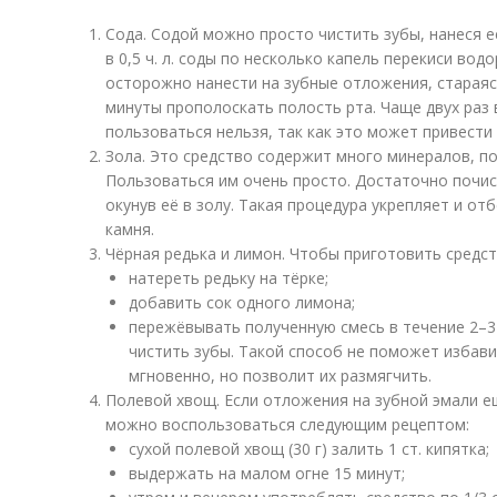
Сода. Содой можно просто чистить зубы, нанеся е
в 0,5 ч. л. соды по несколько капель перекиси вод
осторожно нанести на зубные отложения, стараясь
минуты прополоскать полость рта. Чаще двух раз
пользоваться нельзя, так как это может привести
Зола. Это средство содержит много минералов, по
Пользоваться им очень просто. Достаточно почи
окунув её в золу. Такая процедура укрепляет и от
камня.
Чёрная редька и лимон. Чтобы приготовить средст
натереть редьку на тёрке;
добавить сок одного лимона;
пережёвывать полученную смесь в течение 2–3
чистить зубы. Такой способ не поможет избав
мгновенно, но позволит их размягчить.
Полевой хвощ. Если отложения на зубной эмали е
можно воспользоваться следующим рецептом:
сухой полевой хвощ (30 г) залить 1 ст. кипятка;
выдержать на малом огне 15 минут;