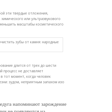
бой эти твердые отложения,
 химического или ультразвукового
уменьшить масштабы косметического
рование длится от трех до шести
ий процесс не доставляет
в тот момент, когда человек
зни: зудом, неприятным запахом изо
недуга напоминают зарождение
мни не появляются на