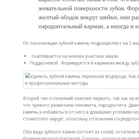
жевательной поверхности зубов. Фо
желтый ободок вокруг шейки, они ра
пародонтальный карман, а иногда и н
По локализации зубной камень подразделяют на 2 ви
. Скапливается на нижних участках эмали.
Поддесневой . Формируется в карманах между зуб
Второй тип отложений опаснее первого, так как на е
что чревато развитием гингивита, пародонтита. Диа
камень и избавиться от него в домашних условиях не
стоматолог-хирург, поскольку отложения сосредоточ
Оба вида зубного камня состоят из солей, остатков 
болезнетворных бактерий. Токсины, которые выделя