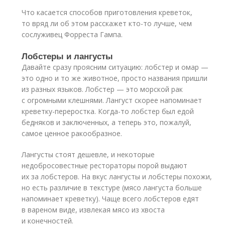
Что касается способов приготовления креветок,
то вряд ли об этом расскажет кто-то лучше, чем
сослуживец Форреста Гампа.
Лобстеры и лангусты
Давайте сразу проясним ситуацию: лобстер и омар —
это одно и то же животное, просто названия пришли
из разных языков. Лобстер — это морской рак
с огромными клешнями. Лангуст скорее напоминает
креветку-переростка. Когда-то лобстер был едой
бедняков и заключенных, а теперь это, пожалуй,
самое ценное ракообразное.
Лангусты стоят дешевле, и некоторые
недобросовестные рестораторы порой выдают
их за лобстеров. На вкус лангусты и лобстеры похожи,
но есть различие в текстуре (мясо лангуста больше
напоминает креветку). Чаще всего лобстеров едят
в вареном виде, извлекая мясо из хвоста
и конечностей.