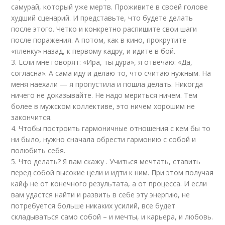
самурай, который уже мертв. Проживите в своей голове
худший сценарий. И представьте, что будете делать
после этого. Четко и конкретно распишите свои шаги
после поражения. А потом, как в кино, прокрутите
«пленку» назад, к первому кадру, и идите в бой.
3. Если мне говорят: «Ира, ты дура», я отвечаю: «Да,
согласна». А сама иду и делаю то, что считаю нужным. На
меня наехали — я пропустила и пошла делать. Никогда
ничего не доказывайте. Не надо мериться ничем. Тем
более в мужском коллективе, это ничем хорошим не
закончится.
4. Чтобы построить гармоничные отношения с кем бы то
ни было, нужно сначала обрести гармонию с собой и
полюбить себя.
5. Что делать? Я вам скажу . Учиться мечтать, ставить
перед собой высокие цели и идти к ним. При этом получая
кайф не от конечного результата, а от процесса. И если
вам удастся найти и развить в себе эту энергию, не
потребуется больше никаких усилий, все будет
складываться само собой – и мечты, и карьера, и любовь.