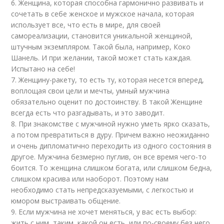
6. Женщина, которая способна гармонично развивать и
сочетать в себе женское и мужское начала, которая
использует все, что есть в мире, для своей
самореализации, становится уникальной женщиной,
штучным экземпляром. Такой была, например, Коко
Шанель. И при желании, такой может стать каждая.
Испытано на себе!
7. Женщину-ракету, то есть ту, которая несется вперед,
воплощая свои цели и мечты, умный мужчина
обязательно оценит по достоинству. В такой Женщине
всегда есть что разгадывать, и это заводит.
8. При знакомстве с мужчиной нужно уметь ярко сказать,
а потом превратиться в дуру. Причем важно неожиданно
и очень дипломатично переходить из одного состояния в
другое. Мужчина безмерно пуглив, он все время чего-то
боится. То женщина слишком богата, или слишком бедна,
слишком красива или наоборот. Поэтому нам
необходимо стать непредсказуемыми, с легкостью и
юмором выстраивать общение.
9. Если мужчина не хочет меняться, у вас есть выбор:
жить с ним, таким, какой он есть, или по-своему без него.