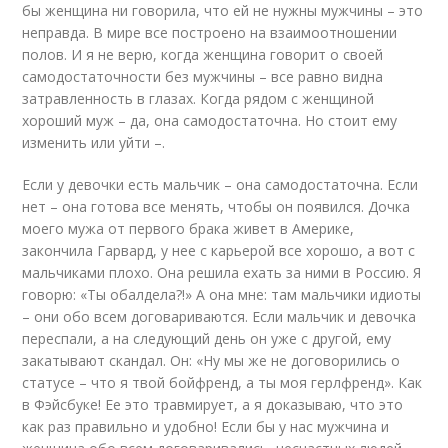
бы женщина ни говорила, что ей не нужны мужчины – это
неправда. В мире все построено на взаимоотношении
полов. И я не верю, когда женщина говорит о своей
самодостаточности без мужчины – все равно видна
затравленность в глазах. Когда рядом с женщиной
хороший муж – да, она самодостаточна. Но стоит ему
изменить или уйти –.
Если у девочки есть мальчик – она самодостаточна. Если
нет – она готова все менять, чтобы он появился. Дочка
моего мужа от первого брака живет в Америке,
закончила Гарвард, у нее с карьерой все хорошо, а вот с
мальчиками плохо. Она решила ехать за ними в Россию. Я
говорю: «Ты обалдела?!» А она мне: там мальчики идиоты
– они обо всем договариваются. Если мальчик и девочка
переспали, а на следующий день он уже с другой, ему
закатывают скандал. Он: «Ну мы же не договорились о
статусе – что я твой бойфренд, а ты моя герлфренд». Как
в Фэйсбуке! Ее это травмирует, а я доказываю, что это
как раз правильно и удобно! Если бы у нас мужчина и