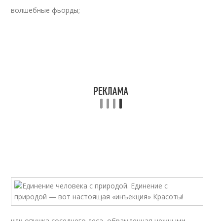
волшебные фьорды;
или опушка соседнего леса, обрамленная нежными