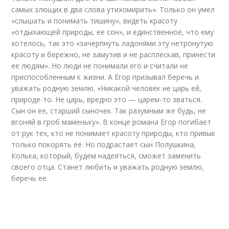
самых злющих в два слова утихомирить». Только он умел
«слышать и понимать тишину», видеть красоту
«отдыхающей природы, ее сон», и единственное, что ему
хотелось, так это «зачерпнуть ладонями эту нетронутую
красоту и бережно, не замутив и не расплескав, принести
ее людям». Но люди не понимали его и считали не
приспособленным к жизни. А Егор призывал беречь и
уважать родную землю. «Никакой человек не царь ей,
природе-то. Не царь, вредно это — царем-то зваться.
Сын он ее, старший сыночек. Так разумным же будь, не
вгоняй в гроб маменьку». В конце романа Егор погибает
от рук тех, кто не понимает красоту природы, кто привык
только покорять ее. Но подрастает сын Полушкина,
Колька, который, будем надеяться, сможет заменить
своего отца. Станет любить и уважать родную землю,
беречь ее.