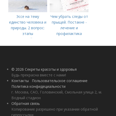
Эссе на тему
Чем убрать следы от
единство человека и
прыщей. Постакне -
природы. 2 вопрос:
лечение и
этапы
профилактика
взаимодействия
природного и
социального бытия
человека.
© 2026 Секреты красоты и здоровья
Будь прекрасна вместе с нами!
Контакты
Пользовательское соглашение
Политика конфидециальности
г. Москва, САО, Головинский, Смольная улица 2, м.
Водный стадион
Обратная связь
Копирование разрешено при указании обратной
гиперссылки.