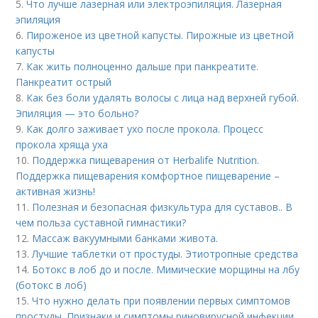
5.
Что лучше лазерная или электроэпиляция. Лазерная
эпиляция
6.
Пироженое из цветной капусты. Пирожные из цветной
капусты
7.
Как жить полноценно дальше при панкреатите.
Панкреатит острый
8.
Как без боли удалять волосы с лица над верхней губой.
Эпиляция — это больно?
9.
Как долго заживает ухо после прокола. Процесс
прокола хряща уха
10.
Поддержка пищеварения от Herbalife Nutrition.
Поддержка пищеварения комфортное пищеварение –
активная жизнь!
11.
Полезная и безопасная физкультура для суставов.. В
чем польза суставной гимнастики?
12.
Массаж вакуумными банками живота.
13.
Лучшие таблетки от простуды. Этиотропные средства
14.
Ботокс в лоб до и после. Мимические морщины на лбу
(ботокс в лоб)
15.
Что нужно делать при появлении первых симптомов
простуды. Признаки и симптомы риновирусной инфекции