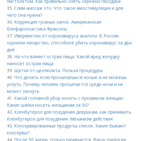
пистолетом. Как правильно снять сережки-гвоздики
35.
Слим массаж это. Что такое миостимуляция и для
чего она нужна?
36.
Коррекция гусиных лапок. Американская
блефаропластика Фраксель
37.
Ивермектин от коронавируса аналоги. В России
оценили лекарство, способное убить коронавирус за два
дня
38.
На что влияет острая пища. Какой вред желудку
наносит острая пища
39.
Щетки от целлюлита. Польза процедуры
40.
Что делать если просыпаешься ночью и не можешь
уснуть. Почему человек просыпается среди ночи и не
может заснуть
41.
Какой головной убор носить с пуховиком женщин.
Какие шапки носить женщинам за 50?
42.
Кленбутерол для похудения девушкам, как принимать.
Кленбутерол для похудения. Механизм действия
43.
Консервированные продукты список. Какие бывают
консервы?
44.
После 50 жизнь только начинается. Ваша трилогия