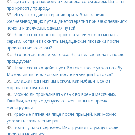
34.
Цитаты про природу и человека со смыслом. Цитаты
про красоту природы
35.
Искусство диетотерапии при заболеваниях
желчевыводящих путей. Диетотерапия при заболеваниях
печени и желчевыводящих путей
36.
Через сколько после прокола ушей можно менять
серьги. Когда и как снять медицинские гвоздики после
прокола пистолетом?
37.
Что нельзя после Ботокса. Чего нельзя делать после
процедуры?
38.
Через сколько действует ботокс после укола на лбу.
Можно ли пить алкоголь после инъекций Ботокса?
39.
Складка под нижним веком. Как избавиться от
морщин вокруг глаз
40.
Можно ли прокалывать язык во время месячных.
Ошибки, которые допускают женщины во время
менструации
41.
Красные пятна на лице после прыщей. Как можно
ускорить заживление ран
42.
Болят уши от сережек. Инструкция по уходу после
прокола мочки уха