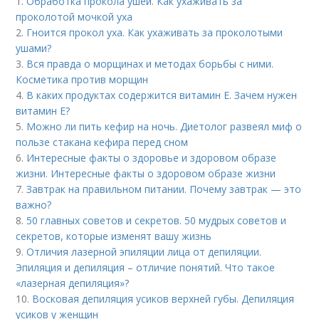
1.
Обработка прокола ушей. Как ухаживать за
проколотой мочкой уха
2.
Гноится прокол уха. Как ухаживать за проколотыми
ушами?
3.
Вся правда о морщинах и методах борьбы с ними.
Косметика против морщин
4.
В каких продуктах содержится витамин Е. Зачем нужен
витамин Е?
5.
Можно ли пить кефир на ночь. Диетолог развеял миф о
пользе стакана кефира перед сном
6.
Интересные факты о здоровье и здоровом образе
жизни. Интересные факты о здоровом образе жизни
7.
Завтрак на правильном питании. Почему завтрак — это
важно?
8.
50 главных советов и секретов. 50 мудрых советов и
секретов, которые изменят вашу жизнь
9.
Отличия лазерной эпиляции лица от депиляции.
Эпиляция и депиляция – отличие понятий. Что такое
«лазерная депиляция»?
10.
Восковая депиляция усиков верхней губы. Депиляция
усиков у женщин