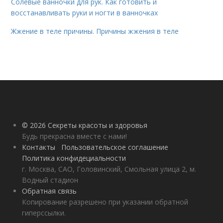
Солевые ванночки для рук. Как готовить и
восстанавливать руки и ногти в ванночках
Жжение в теле причины. Причины жжения в теле
© 2026 Секреты красоты и здоровья
Будь прекрасна вместе с нами!
Контакты
Пользовательское соглашение
Политика конфидециальности
г. Москва, САО, Головинский, Смольная улица 2, м.
Водный стадион
Обратная связь
Копирование разрешено при указании обратной
гиперссылки.