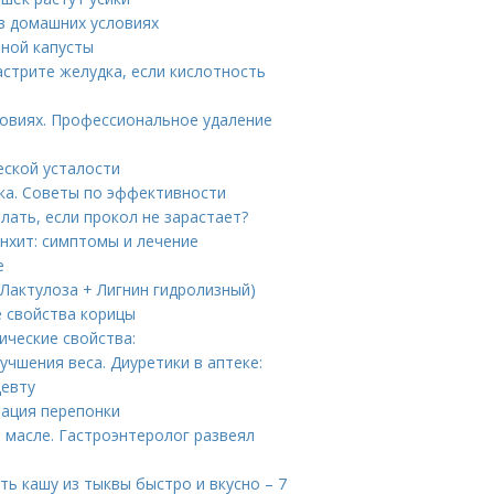
в домашних условиях
тной капусты
астрите желудка, если кислотность
ловиях. Профессиональное удаление
еской усталости
ка. Советы по эффективности
елать, если прокол не зарастает?
онхит: симптомы и лечение
е
(Лактулоза + Лигнин гидролизный)
е свойства корицы
ические свойства:
чшения веса. Диуретики в аптеке:
цевту
рация перепонки
 масле. Гастроэнтеролог развеял
ть кашу из тыквы быстро и вкусно – 7