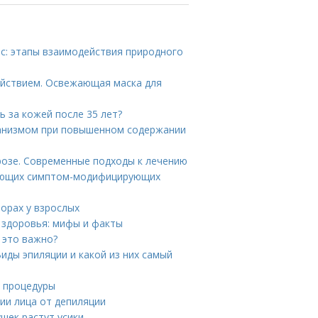
ос: этапы взаимодействия природного
ействием. Освежающая маска для
ь за кожей после 35 лет?
рганизмом при повышенном содержании
розе. Современные подходы к лечению
вующих симптом-модифицирующих
орах у взрослых
я здоровья: мифы и факты
 это важно?
иды эпиляции и какой из них самый
е процедуры
ии лица от депиляции
ушек растут усики