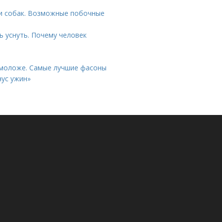
 и собак. Возможные побочные
 уснуть. Почему человек
 моложе. Самые лучшие фасоны
нус ужин»