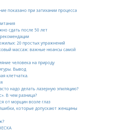
ание показано при затихании процесса
питания
жно сдать после 50 лет
 рекомендации
ожилых: 20 простых упражнений
ковый массаж: важные нюансы самой
ияние человека на природу
игуры. Вывод
ая клетчатка.
ия
часто надо делать лазерную эпиляцию?
». В чем разница?
ся от морщин возле глаз
 Ошибки, которые допускают женщины
ж?
ИЧЕСКА