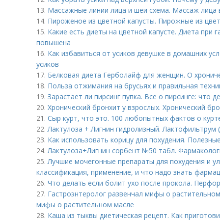
13.
Массажные линии лица и шеи схема. Массаж лица 
14.
Пироженое из цветной капусты. Пирожные из цве
15.
Какие есть диеты на цветной капусте. Диета при г
повышена
16.
Как избавиться от усиков девушке в домашних ус
усиков
17.
Белковая диета Герболайф для женщин. О хронич
18.
Польза отжимания на брусьях и правильная техни
19.
Зарастает ли пирсинг пупка. Все о пирсинге: что д
20.
Хронический бронхит у взрослых. Хронический бр
21.
Сыр курт, что это. 100 любопытных фактов о курт
22.
Лактулоза + Лигнин гидролизный. Лактофильтрум 
23.
Как использовать корицу для похудения. Полезны
24.
Лактулоза+Лигнин сорбент №50 табл. Фармаколог
25.
Лучшие мочегонные препараты для похудения и улу
классификация, применение, и что надо знать фарма
26.
Что делать если болит ухо после прокола. Перфо
27.
Гастроэнтеролог развенчал мифы о растительном
мифы о растительном масле
28.
Каша из тыквы диетическая рецепт. Как приготови