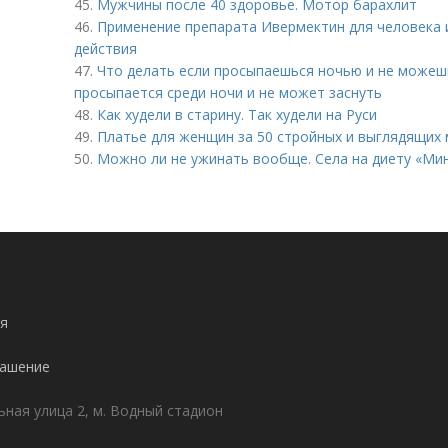
45.
Мужчины после 40 здоровье. Мотор барахлит
46.
Применение препарата Ивермектин для человека
действия
47.
Что делать если просыпаешься ночью и не можешь
просыпается среди ночи и не может заснуть
48.
Как худели в старину. Так худели на Руси
49.
Платье для женщин за 50 стройных и выглядящих
50.
Можно ли не ужинать вообще. Села на диету «Ми
я
лашение
ьная улица 2, м. Водный стадион