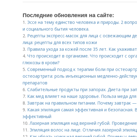
Последние обновления на сайте:
1.
Эссе на тему единство человека и природы. 2 вопр
и социального бытия человека.
2.
Рецепты экспресс-масок для лица с освежающим д
лица: рецепты для всех типов кожи
3.
Правила ухода за кожей после 35 лет. Как ухаживат
4.
Что происходит в организме. Что происходит с о
глюкозы в крови?
5.
Современный подход к терапии боли при остеоарт
остеоартрита: роль инъекционных медленно-дейст
препаратов
6.
Слабительные продукты при запорах. Диета при зап
7.
Как мед влияет на наше здоровье. Польза меда дл
8.
Завтрак на правильном питании. Почему завтрак —
9.
Какая эпиляция самая эффективная и безопасная. В
эффективный
10.
Лазерная эпиляция над верхней губой. Проведени
11.
Эпиляция волос на лице. Отличия лазерной эпиляц
12.
Как убрать усики над верхней губой. Почему у дев