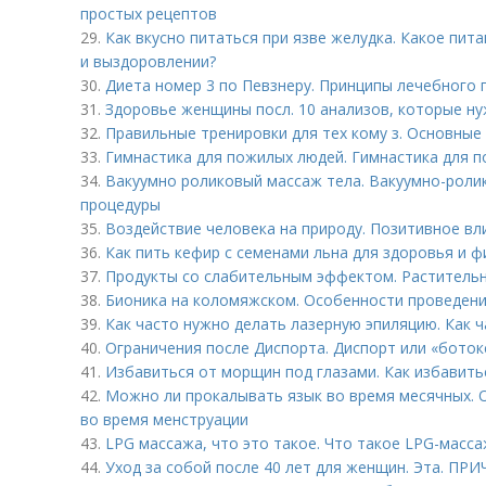
простых рецептов
29.
Как вкусно питаться при язве желудка. Какое пит
и выздоровлении?
30.
Диета номер 3 по Певзнеру. Принципы лечебного 
31.
Здоровье женщины посл. 10 анализов, которые ну
32.
Правильные тренировки для тех кому з. Основные
33.
Гимнастика для пожилых людей. Гимнастика для п
34.
Вакуумно роликовый массаж тела. Вакуумно-роли
процедуры
35.
Воздействие человека на природу. Позитивное вл
36.
Как пить кефир с семенами льна для здоровья и ф
37.
Продукты со слабительным эффектом. Растительн
38.
Бионика на коломяжском. Особенности проведен
39.
Как часто нужно делать лазерную эпиляцию. Как 
40.
Ограничения после Диспорта. Диспорт или «ботокс
41.
Избавиться от морщин под глазами. Как избавить
42.
Можно ли прокалывать язык во время месячных.
во время менструации
43.
LPG массажа, что это такое. Что такое LPG-масса
44.
Уход за собой после 40 лет для женщин. Эта. ПР