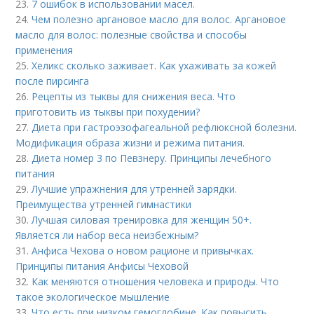
23.
7 ошибок в использовании масел.
24.
Чем полезно аргановое масло для волос. Аргановое
масло для волос: полезные свойства и способы
применения
25.
Хеликс сколько заживает. Как ухаживать за кожей
после пирсинга
26.
Рецепты из тыквы для снижения веса. Что
приготовить из тыквы при похудении?
27.
Диета при гастроэзофагеальной рефлюксной болезни.
Модификация образа жизни и режима питания.
28.
Диета номер 3 по Певзнеру. Принципы лечебного
питания
29.
Лучшие упражнения для утренней зарядки.
Преимущества утренней гимнастики
30.
Лучшая силовая тренировка для женщин 50+.
Является ли набор веса неизбежным?
31.
Анфиса Чехова о новом рационе и привычках.
Принципы питания Анфисы Чеховой
32.
Как меняются отношения человека и природы. Что
такое экологическое мышление
33.
Что есть при низком гемоглобине. Как повысить