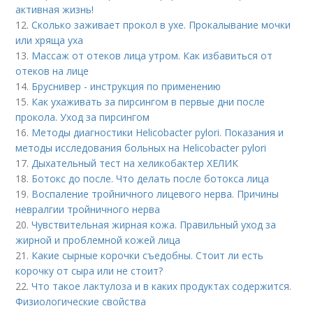
активная жизнь!
12.
Сколько заживает прокол в ухе. Прокалывание мочки
или хряща уха
13.
Массаж от отеков лица утром. Как избавиться от
отеков на лице
14.
Бруснивер - инструкция по применению
15.
Как ухаживать за пирсингом в первые дни после
прокола. Уход за пирсингом
16.
Методы диагностики Helicobacter pylori. Показания и
методы исследования больных на Helicobacter pylori
17.
Дыхательный тест на хеликобактер ХЕЛИК
18.
Ботокс до после. Что делать после ботокса лица
19.
Воспаление тройничного лицевого нерва. Причины
невралгии тройничного нерва
20.
Чувствительная жирная кожа. Правильный уход за
жирной и проблемной кожей лица
21.
Какие сырные корочки съедобны. Стоит ли есть
корочку от сыра или не стоит?
22.
Что такое лактулоза и в каких продуктах содержится.
Физиологические свойства