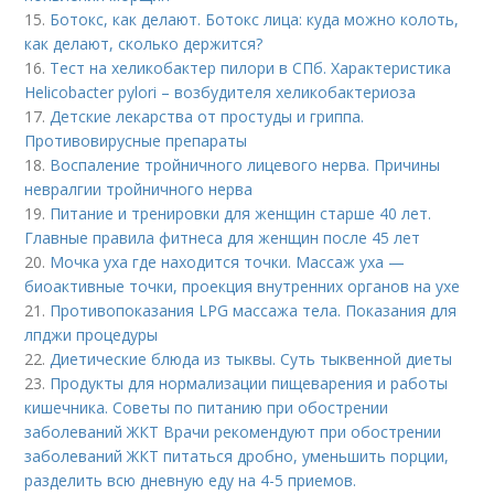
15.
Ботокс, как делают. Ботокс лица: куда можно колоть,
как делают, сколько держится?
16.
Тест на хеликобактер пилори в СПб. Характеристика
Helicobacter pylori – возбудителя хеликобактериоза
17.
Детские лекарства от простуды и гриппа.
Противовирусные препараты
18.
Воспаление тройничного лицевого нерва. Причины
невралгии тройничного нерва
19.
Питание и тренировки для женщин старше 40 лет.
Главные правила фитнеса для женщин после 45 лет
20.
Мочка уха где находится точки. Массаж уха —
биоактивные точки, проекция внутренних органов на ухе
21.
Противопоказания LPG массажа тела. Показания для
лпджи процедуры
22.
Диетические блюда из тыквы. Суть тыквенной диеты
23.
Продукты для нормализации пищеварения и работы
кишечника. Советы по питанию при обострении
заболеваний ЖКТ Врачи рекомендуют при обострении
заболеваний ЖКТ питаться дробно, уменьшить порции,
разделить всю дневную еду на 4-5 приемов.