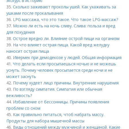
экскурс в историю
35.
Сколько заживают проколы ушей. Как ухаживать за
ушками после прокалывания
36.
LPG массажа, что это такое. Что такое LPG-массаж?
37.
Можно ли есть на ночь сливу. Слива: польза и вред
для похудения
38.
Острое вредно ли. Влияние острой пищи на организм
39.
На что влияет острая пища. Какой вред желудку
наносит острая пища
40.
Ивермек при демодекозе у людей. Общая информация
41.
Что делать если просыпаешься ночью и не можешь
уснуть. Почему человек просыпается среди ночи и не
может заснуть
42.
Почему худеет лицо причины. Внутренние нарушения
43.
По взгляду симпатия. Симпатия или обычная
вежливость?
44.
Избавление от бессонницы. Причины появления
проблем со сном
45.
Как правильно питаться, чтоб набрать массу.
Продукты для набора мышечной массы
46.
Виды отношений между мужчиной и женщиной. Какие