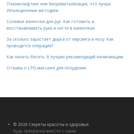
Плазмолифтинг или биоревитализация, что лучше.
Инъекционные методики
Солевые ванночки для рук. Как готовить и
восстанавливать руки и ногти в ванночках
За сколько зарастает дырка от пирсинга в носу. Как
проводится операция?
Как начать бегать. 8 лучших рекомендаций начинающим
Отзывы о LPG-массаже для похудения.
© 2026 Секреты красоты и здоровья
Будь прекрасна вместе с нами!