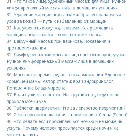
31.
Что такое лимфодренажный массаж для лица. Ручной
лимфодренажный массаж лица в домашних условиях
32.
Удаление морщин под глазами. Профессиональный
уход за кожей — путь к избавлению от морщин
33.
Как укрепить кожу под глазами. Как разгладить
морщины под глазами – советы косметолога
34.
Вакуумный массаж при варикозе. Показания и
противопоказания
35.
Лимфодренажный массаж лица протокол процедуры.
Ручной лимфодренажный массаж лица в домашних
условиях
36.
Массаж во время грудного вскармливания. Здоровье
кормящей мамы. Автор статьи: врач-эндокринолог
Попова Анна Владимировна.
37.
Болят уши от сережек. Инструкция по уходу после
прокола мочки уха
38.
Таблетки ивермектин. Что за лекарство ивермектин?
39.
Сенна противопоказания к применению. Сенна (Senna)
40.
Что делать если просыпаешься ночью и не можешь
уснуть. Почему человек просыпается среди ночи и не
может заснуть