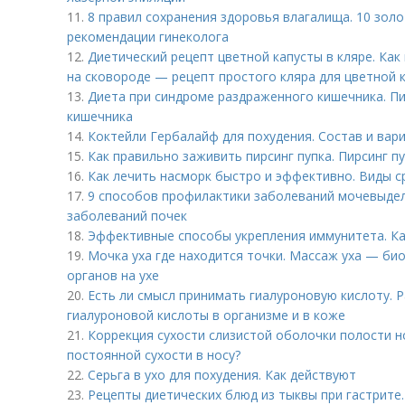
11.
8 правил сохранения здоровья влагалища. 10 зол
рекомендации гинеколога
12.
Диетический рецепт цветной капусты в кляре. Как
на сковороде — рецепт простого кляра для цветной 
13.
Диета при синдроме раздраженного кишечника. П
кишечника
14.
Коктейли Гербалайф для похудения. Состав и вар
15.
Как правильно заживить пирсинг пупка. Пирсинг п
16.
Как лечить насморк быстро и эффективно. Виды с
17.
9 способов профилактики заболеваний мочевыде
заболеваний почек
18.
Эффективные способы укрепления иммунитета. Ка
19.
Мочка уха где находится точки. Массаж уха — би
органов на ухе
20.
Есть ли смысл принимать гиалуроновую кислоту. 
гиалуроновой кислоты в организме и в коже
21.
Коррекция сухости слизистой оболочки полости н
постоянной сухости в носу?
22.
Серьга в ухо для похудения. Как действуют
23.
Рецепты диетических блюд из тыквы при гастрите.