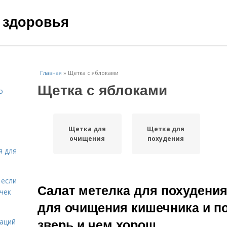
 здоровья
Главная
»
Щетка с яблоками
Щетка с яблоками
о
Щетка для
Щетка для
очищения
похудения
я для
 если
Салат метелка для похудения
чек
для очищения кишечника и по
зверь и чем хорош
даций