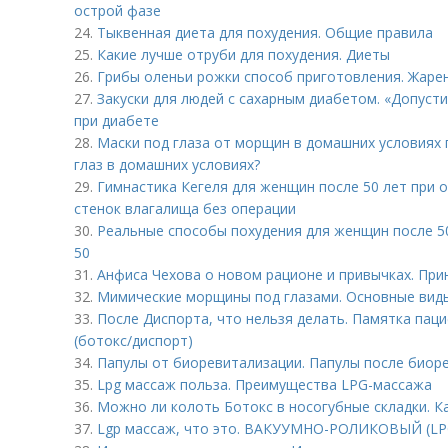
острой фазе
24.
Тыквенная диета для похудения. Общие правила
25.
Какие лучше отруби для похудения. Диеты
26.
Грибы оленьи рожки способ приготовления. Жаре
27.
Закуски для людей с сахарным диабетом. «Допуст
при диабете
28.
Маски под глаза от морщин в домашних условиях п
глаз в домашних условиях?
29.
Гимнастика Кегеля для женщин после 50 лет при 
стенок влагалища без операции
30.
Реальные способы похудения для женщин после 50
50
31.
Анфиса Чехова о новом рационе и привычках. Пр
32.
Мимические морщины под глазами. Основные вид
33.
После Диспорта, что нельзя делать. Памятка пац
(ботокс/диспорт)
34.
Папулы от биоревитализации. Папулы после биоре
35.
Lpg массаж польза. Преимущества LPG-массажа
36.
Можно ли колоть Ботокс в носогубные складки. К
37.
Lgp массаж, что это. ВАКУУМНО-РОЛИКОВЫЙ (L