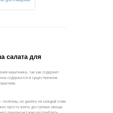
за салата для
ния кишечника, так как содержит
окна содержатся в существенном
кишечник.
– полезны, но далеко не каждый этим
ужно просто взять доступные овощи.
епт предлагает вам употреблять