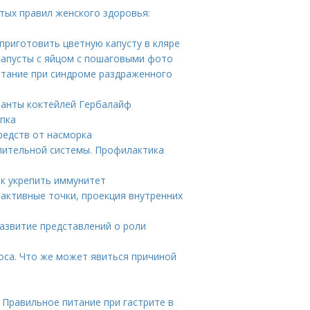
отых правил женского здоровья:
 приготовить цветную капусту в кляре
капусты с яйцом с пошаговыми фото
итание при синдроме раздраженного
ианты коктейлей Гербалайф
упка
редств от насморка
лительной системы. Профилактика
к укрепить иммунитет
оактивные точки, проекция внутренних
Развитие представлений о роли
оса. Что же может явиться причиной
 Правильное питание при гастрите в