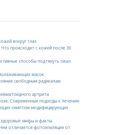
кожей вокруг глаз
 Что происходит с кожей после 30
ективные способы подтянуть овал
омолаживающих масок
стояния свободным радикалам
ревматоидного артрита
розе. Современные подходы к лечению
вующих симптом-модифицирующих
я здоровья: мифы и факты
 Чем отличается фотоэпиляция от