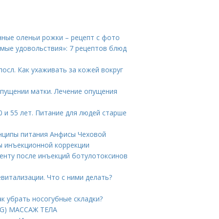
нные оленьи рожки – рецепт с фото
имые удовольствия»: 7 рецептов блюд
осл. Как ухаживать за кожей вокруг
опущении матки. Лечение опущения
 и 55 лет. Питание для людей старше
инципы питания Анфисы Чеховой
ы инъекционной коррекции
иенту после инъекций ботулотоксинов
витализации. Что с ними делать?
ак убрать носогубные складки?
PG) МАССАЖ ТЕЛА