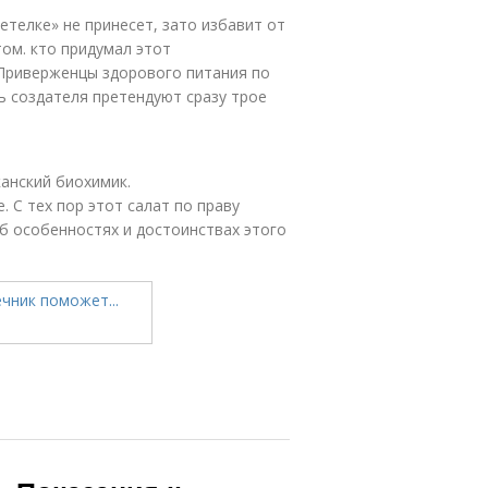
етелке» не принесет, зато избавит от
том. кто придумал этот
 Приверженцы здорового питания по
ь создателя претендуют сразу трое
канский биохимик.
 С тех пор этот салат по праву
об особенностях и достоинствах этого