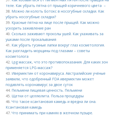
теле. Как убрать пятна от прыщей коричневого цвета –
38.
Можно ли колоть Ботокс в носогубные складки. Как
убрать носогубные складки?
39.
Красные пятна на лице после прыщей. Как можно
ускорить заживление ран
40.
Сколько заживают проколы ушей. Как ухаживать за
ушками после прокалывания
41.
Как убрать гусиные лапки вокруг глаз косметология.
Как разгладить морщины под глазами – советы
косметолога
42.
Lpg массаж, что это противопоказания. Для каких зон
применяется LPG-массаж?
43.
Ивермектин от коронавируса. Австралийские учёные
заявили, что одобренный FDA ивермектин может
подавлять коронавирус за двое суток
44.
Пельмени пищевая ценность. Пельмени
45.
Щетки от целлюлита. Польза процедуры
46.
Что такое ксантановая камедь и вредна ли она.
Ксантановая камедь
47.
Что принимать при камнях в желчном пузыре.