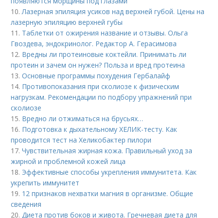
появляются морщины под глазами
10.
Лазерная эпиляция усиков над верхней губой. Цены на
лазерную эпиляцию верхней губы
11.
Таблетки от ожирения название и отзывы. Ольга
Гвоздева, эндокринолог. Редактор А. Герасимова
12.
Вредны ли протеиновые коктейли. Принимать ли
протеин и зачем он нужен? Польза и вред протеина
13.
Основные программы похудения Гербалайф
14.
Противопоказания при сколиозе к физическим
нагрузкам. Рекомендации по подбору упражнений при
сколиозе
15.
Вредно ли отжиматься на брусьях…
16.
Подготовка к дыхательному ХЕЛИК-тесту. Как
проводится тест на Хеликобактер пилори
17.
Чувствительная жирная кожа. Правильный уход за
жирной и проблемной кожей лица
18.
Эффективные способы укрепления иммунитета. Как
укрепить иммунитет
19.
12 признаков нехватки магния в организме. Общие
сведения
20.
Диета против боков и живота. Гречневая диета для