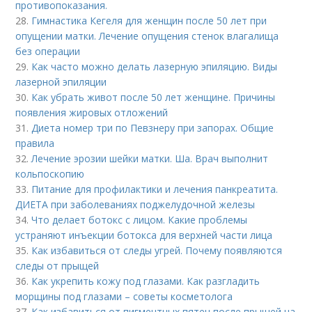
противопоказания.
28.
Гимнастика Кегеля для женщин после 50 лет при
опущении матки. Лечение опущения стенок влагалища
без операции
29.
Как часто можно делать лазерную эпиляцию. Виды
лазерной эпиляции
30.
Как убрать живот после 50 лет женщине. Причины
появления жировых отложений
31.
Диета номер три по Певзнеру при запорах. Общие
правила
32.
Лечение эрозии шейки матки. Ша. Врач выполнит
кольпоскопию
33.
Питание для профилактики и лечения панкреатита.
ДИЕТА при заболеваниях поджелудочной железы
34.
Что делает ботокс с лицом. Какие проблемы
устраняют инъекции ботокса для верхней части лица
35.
Как избавиться от следы угрей. Почему появляются
следы от прыщей
36.
Как укрепить кожу под глазами. Как разгладить
морщины под глазами – советы косметолога
37.
Как избавиться от пигментных пятен после прыщей на