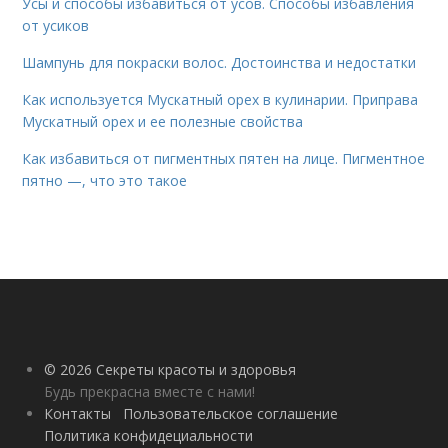
Усы и способы избавиться от усов. Способы избавления
от усиков
Шампунь для покраски волос. Достоинства и недостатки
Как используется Мускатный орех в кулинарии. Приправа
Мускатный орех и ее полезные свойства
Как избавиться от пигментных пятен на лице. Пигментное
пятно —, что это такое
© 2026 Секреты красоты и здоровья
Будь прекрасна вместе с нами!
Контакты
Пользовательское соглашение
Политика конфидециальности