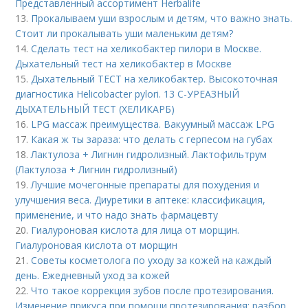
Представленный ассортимент Herbalife
13.
Прокалываем уши взрослым и детям, что важно знать.
Стоит ли прокалывать уши маленьким детям?
14.
Сделать тест на хеликобактер пилори в Москве.
Дыхательный тест на хеликобактер в Москве
15.
Дыхательный ТЕСТ на хеликобактер. Высокоточная
диагностика Helicobacter pylori. 13 C-УРЕАЗНЫЙ
ДЫХАТЕЛЬНЫЙ ТЕСТ (ХЕЛИКАРБ)
16.
LPG массаж преимущества. Вакуумный массаж LPG
17.
Какая ж ты зараза: что делать с герпесом на губах
18.
Лактулоза + Лигнин гидролизный. Лактофильтрум
(Лактулоза + Лигнин гидролизный)
19.
Лучшие мочегонные препараты для похудения и
улучшения веса. Диуретики в аптеке: классификация,
применение, и что надо знать фармацевту
20.
Гиалуроновая кислота для лица от морщин.
Гиалуроновая кислота от морщин
21.
Советы косметолога по уходу за кожей на каждый
день. Ежедневный уход за кожей
22.
Что такое коррекция зубов после протезирования.
Изменение прикуса при помощи протезирования: разбор