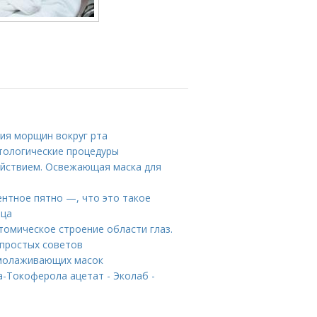
ия морщин вокруг рта
етологические процедуры
ействием. Освежающая маска для
ентное пятно —, что это такое
ица
томическое строение области глаз.
 простых советов
омолаживающих масок
-Токоферола ацетат - Эколаб -