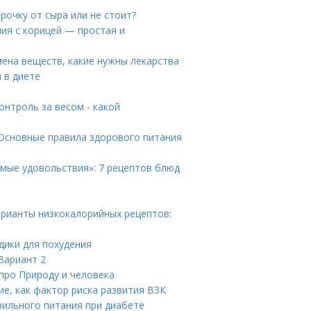
рочку от сыра или не стоит?
ия с корицей — простая и
ена веществ, какие нужны лекарства
 в диете
онтроль за весом - какой
. Основные правила здорового питания
имые удовольствия»: 7 рецептов блюд
арианты низкокалорийных рецептов:
дики для похудения
Вариант 2
 про Природу и человека
ие, как фактор риска развития ВЗК
вильного питания при диабете