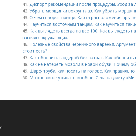
41.
Диспорт рекомендации после процедуры. Уход за 
42.
Убрать морщинки вокруг глаз. Как убрать морщины
43.
О чем говорят прыщи. Карта расположения прыще
44.
Научиться восточным танцам. Как научиться тан
45.
Как выглядеть всегда на все 100. Как выглядеть н
взгляды окружающих.
46.
Полезные свойства черничного варенья. Аргумент
стоит есть?
47.
Как обновить гардероб без затрат. Как обновить 
48.
Как не натереть мозоли в новой обуви. Почему о
49.
Шарф труба, как носить на голове. Как правильно
50.
Можно ли не ужинать вообще. Села на диету «Ми
я