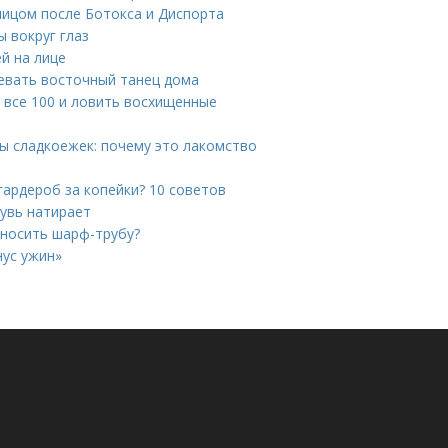
лицом после Ботокса и Диспорта
 вокруг глаз
й на лице
цевать восточный танец дома
а все 100 и ловить восхищенные
ы сладкоежек: почему это лакомство
гардероб за копейки? 10 советов
бувь натирает
 носить шарф-трубу?
нус ужин»