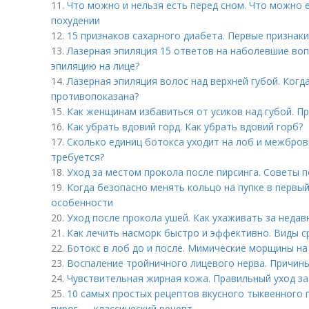
11.
Что можно и нельзя есть перед сном. Что можно е
похудении
12.
15 признаков сахарного диабета. Первые признак
13.
Лазерная эпиляция 15 ответов на наболевшие во
эпиляцию на лице?
14.
Лазерная эпиляция волос над верхней губой. Когд
противопоказана?
15.
Как женщинам избавиться от усиков над губой. П
16.
Как убрать вдовий горд. Как убрать вдовий горб?
17.
Сколько единиц ботокса уходит на лоб и межбровк
требуется?
18.
Уход за местом прокола после пирсинга. Советы п
19.
Когда безопасно менять кольцо на пупке в первый 
особенности
20.
Уход после прокола ушей. Как ухаживать за неда
21.
Как лечить насморк быстро и эффективно. Виды с
22.
Ботокс в лоб до и после. Мимические морщины на 
23.
Воспаление тройничного лицевого нерва. Причин
24.
Чувствительная жирная кожа. Правильный уход з
25.
10 самых простых рецептов вкусного тыквенного 
пирог — классический рецепт