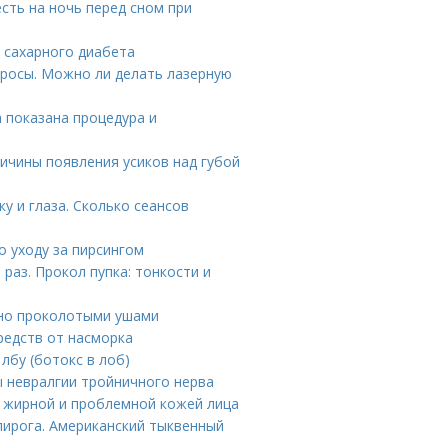
сть на ночь перед сном при
и сахарного диабета
просы. Можно ли делать лазерную
а показана процедура и
ричины появления усиков над губой
у и глаза. Сколько сеансов
о уходу за пирсингом
раз. Прокол пупка: тонкости и
вно проколотыми ушами
редств от насморка
лбу (ботокс в лоб)
ы невралгии тройничного нерва
а жирной и проблемной кожей лица
пирога. Американский тыквенный