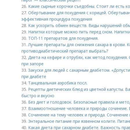
26.
Какие сырные корочки съедобны. Стоит ли есть ко
27.
Обертывание для похудения с корицей. Обертыван
эффективная процедура похудения
28.
Как ускорить обмен веществ. Виды нарушений обм
29.
Напитки которые можно пить перед сном. Напитки
30.
ТОП-11 препаратов для похудения.
31.
Лучшие препараты для снижения сахара в крови. К
противодиабетический препарат выбрать?
32.
Диета на кефире и отрубях, как метод похудения
при запоре
33.
Закуски для людей с сахарным диабетом. «Допуст
при диабете
34.
Танцевальная аэробика посл.
35.
Рецепты диетических блюд из цветной капусты. В
быстро и вкусно
36.
Без диет и голодовок. Безопасные правила и мето
37.
Взаимоотношение человека и природы сочинеие. 
38.
Сочинение на тему человек и природа. Сочинение
39.
Энтеральное питание при язвенном колите. Питан
40.
Какая диета при сахарном диабете. Важность пра