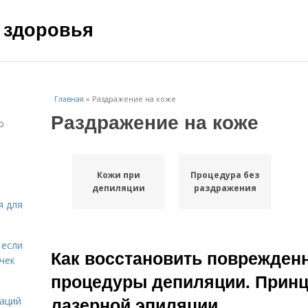
 здоровья
Главная
»
Раздражение на коже
Раздражение на коже
о
Кожи при
Процедура без
депиляции
раздражения
я для
 если
Как восстановить поврежден
чек
процедуры депиляции. Принц
лазерной эпиляции
даций