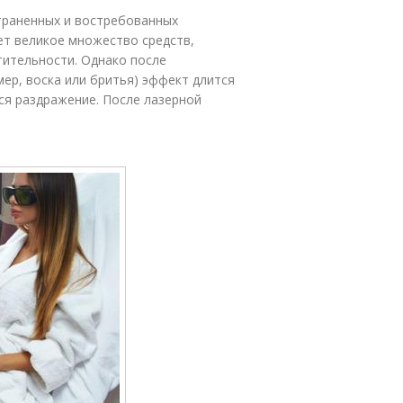
траненных и востребованных
ет великое множество средств,
тительности. Однако после
ер, воска или бритья) эффект длится
ся раздражение. После лазерной