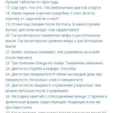
Лучшие таблетки от простуды
17.
Сыр курт, что это. 100 любопытных фактов о курте
18.
Какие сырные корочки съедобны. Стоит ли есть
корочку от сыра или не стоит?
19.
Отеки под глазами после ботокса. В каких случаях
ботокс для зоны вокруг глаз эффективен?
20.
Гастроэнтеролог развенчал мифы о растительном
масле. Гастроэнтеролог развеял мифы о растительном
масле
21.
Хеликс сколько заживает. Как ухаживать за кожей
после пирсинга
22.
Три полезных блюда из тыквы. Тыквенная запеканка
23.
Диета на отрубях и кефире. Способы
24.
Диета при панкреатите ᐈ Меню на каждый день при
панкреатите. Несколько слов о панкреатите
25.
Диета после пищевого отравления у взрослых. Чем
можно питаться после отравления?
26.
Методика занятий с отягощениями женщи. Старение и
физическая форма: существующие тенденции и как им
противостоять
27.
Как выполнять гимнастику Кегеля женщинам после 50