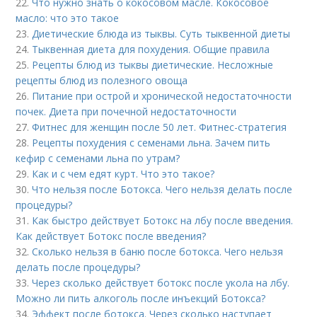
22.
Что нужно знать о кокосовом масле. Кокосовое
масло: что это такое
23.
Диетические блюда из тыквы. Суть тыквенной диеты
24.
Тыквенная диета для похудения. Общие правила
25.
Рецепты блюд из тыквы диетические. Несложные
рецепты блюд из полезного овоща
26.
Питание при острой и хронической недостаточности
почек. Диета при почечной недостаточности
27.
Фитнес для женщин после 50 лет. Фитнес-стратегия
28.
Рецепты похудения с семенами льна. Зачем пить
кефир с семенами льна по утрам?
29.
Как и с чем едят курт. Что это такое?
30.
Что нельзя после Ботокса. Чего нельзя делать после
процедуры?
31.
Как быстро действует Ботокс на лбу после введения.
Как действует Ботокс после введения?
32.
Сколько нельзя в баню после ботокса. Чего нельзя
делать после процедуры?
33.
Через сколько действует ботокс после укола на лбу.
Можно ли пить алкоголь после инъекций Ботокса?
34.
Эффект после ботокса. Через сколько наступает