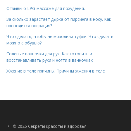
Отзывы о LPG-массаже для похудения.
За сколько зарастает дырка от пирсинга в носу. Как
проводится операция?
Что сделать, чтобы не мозолили туфли. Что сделать
можно с обувью?
Солевые ванночки для рук. Как готовить и
восстанавливать руки и ногти в ванночках
Жжение в теле причины. Причины жжения в теле
© 2026 Секреты красоты и здоровья