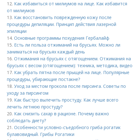
12.
Как избавиться от милиумов на лице. Как избавится
от милиумов
13.
Как восстановить поврежденную кожу после
процедуры депиляции. Принцип действия лазерной
эпиляции
14.
Основные программы похудения Гербалайф
15.
Есть ли польза отжиманий на брусьях. Можно ли
заниматься на брусьях каждый день
16.
Отжимания на брусьях с отягощением. Отжимания на
брусьях с весом (отягощением): техника, методика, видео
17.
Как убрать пятна после прыщей на лице. Популярные
процедуры, убирающие постакне?
18.
Уход за местом прокола после пирсинга. Советы по
уходу за пирсингом
19.
Как быстро вылечить простуду. Как лучше всего
лечить летнюю простуду?
20.
Как снизить сахар в рационе. Почему важно
соблюдать диету?
21.
Особенности условно-съедобного гриба рогатик
булавовидный. Грибы Рогатики