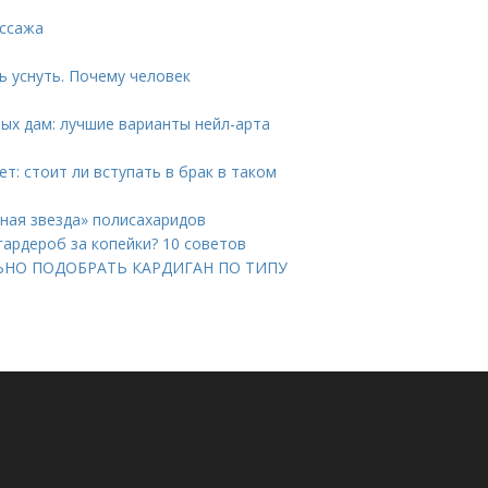
ассажа
 уснуть. Почему человек
ых дам: лучшие варианты нейл-арта
т: стоит ли вступать в брак в таком
нная звезда» полисахаридов
гардероб за копейки? 10 советов
ВИЛЬНО ПОДОБРАТЬ КАРДИГАН ПО ТИПУ