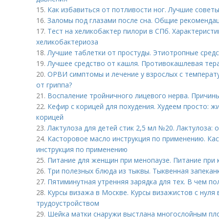
15.
Как избавиться от потливости ног. Лучшие советы
16.
Заломы под глазами после сна. Общие рекоменда
17.
Тест на хеликобактер пилори в СПб. Характеристика
хеликобактериоза
18.
Лучшие таблетки от простуды. Этиотропные сред
19.
Лучшее средство от кашля. Противокашлевая тер
20.
ОРВИ симптомы и лечение у взрослых с температ
от гриппа?
21.
Воспаление тройничного лицевого нерва. Причин
22.
Кефир с корицей для похудения. Худеем просто: 
корицей
23.
Лактулоза для детей стик 2,5 мл №20. Лактулоза: 
24.
Касторовое масло инструкция по применению. Кас
инструкция по применению
25.
Питание для женщин при менопаузе. Питание при к
26.
Три полезных блюда из тыквы. Тыквенная запекан
27.
Пятиминутная утренняя зарядка для тех. В чем п
28.
Курсы визажа в Москве. Курсы визажистов с нуля
трудоустройством
29.
Шейка матки снаружи выстлана многослойным плос