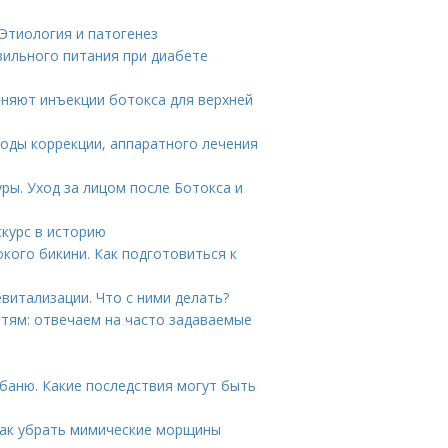
Этиология и патогенез
вильного питания при диабете
аняют инъекции ботокса для верхней
тоды коррекции, аппаратного лечения
уры. Уход за лицом после Ботокса и
скурс в историю
кого бикини. Как подготовиться к
витализации. Что с ними делать?
етям: отвечаем на часто задаваемые
 баню. Какие последствия могут быть
Как убрать мимические морщины