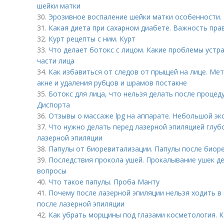
шейки матки
30.
Эрозивное воспаление шейки матки особенности. 
31.
Какая диета при сахарном диабете. Важность пра
32.
Курт рецепты с ним. Курт
33.
Что делает ботокс с лицом. Какие проблемы устр
части лица
34.
Как избавиться от следов от прыщей на лице. Ме
акне и удаления рубцов и шрамов постакне
35.
Ботокс для лица, что нельзя делать после процед
Диспорта
36.
Отзывы о массаже lpg на аппарате. Небольшой эк
37.
Что нужно делать перед лазерной эпиляцией глубо
лазерной эпиляции
38.
Папулы от биоревитализации. Папулы после биоре
39.
Последствия прокола ушей. Прокалывание ушек д
вопросы
40.
Что такое папулы. Проба Манту
41.
Почему после лазерной эпиляции нельзя ходить в
после лазерной эпиляции
42.
Как убрать морщины под глазами косметология. 