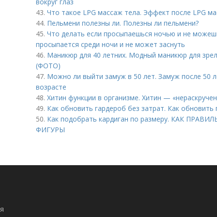
вокруг глаз
43.
Что такое LPG массаж тела. Эффект после LPG м
44.
Пельмени полезны ли. Полезны ли пельмени?
45.
Что делать если просыпаешься ночью и не можешь
просыпается среди ночи и не может заснуть
46.
Маникюр для 40 летних. Модный маникюр для зрел
(ФОТО)
47.
Можно ли выйти замуж в 50 лет. Замуж после 50 ле
возрасте
48.
Хитин функции в организме. Хитин — «нераскруче
49.
Как обновить гардероб без затрат. Как обновить 
50.
Как подобрать кардиган по размеру. КАК ПРА
ФИГУРЫ
я