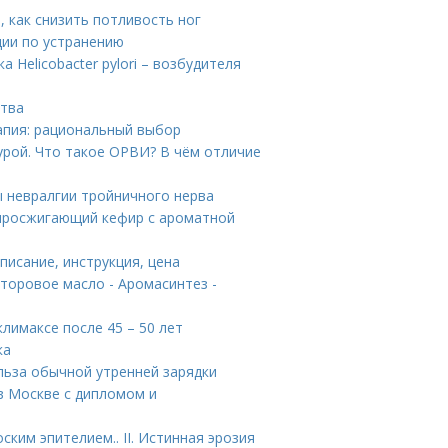
, как снизить потливость ног
ции по устранению
 Helicobacter pylori – возбудителя
ства
апия: рациональный выбор
урой. Что такое ОРВИ? В чём отличие
ы невралгии тройничного нерва
жиросжигающий кефир с ароматной
описание, инструкция, цена
торовое масло - Аромасинтез -
лимаксе после 45 – 50 лет
ка
ольза обычной утренней зарядки
 в Москве с дипломом и
ким эпителием.. II. Истинная эрозия