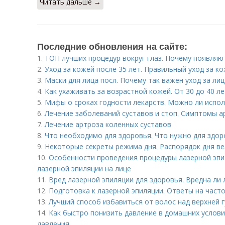
Читать дальше →
Последние обновления на сайте:
1.
ТОП лучших процедур вокруг глаз. Почему появляют
2.
Уход за кожей после 35 лет. Правильный уход за к
3.
Маски для лица посл. Почему так важен уход за ли
4.
Как ухаживать за возрастной кожей. От 30 до 40 ле
5.
Мифы о сроках годности лекарств. Можно ли испо
6.
Лечение заболеваний суставов и стоп. Симптомы а
7.
Лечение артроза коленных суставов
8.
Что необходимо для здоровья. Что нужно для здор
9.
Некоторые секреты режима дня. Распорядок дня ве
10.
Особенности проведения процедуры лазерной эпил
лазерной эпиляции на лице
11.
Вред лазерной эпиляции для здоровья. Вредна ли 
12.
Подготовка к лазерной эпиляции. Ответы на част
13.
Лучший способ избавиться от волос над верхней г
14.
Как быстро понизить давление в домашних услов
давления