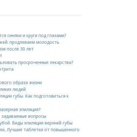
ся синяки и круги под глазами?
ожей: продлеваем молодость
цом после 30 лет
т
льзовать просроченные лекарства?
ртрита
ового образа жизни
ликих людей
яции губы. Как подготовиться к
лазерная эпиляция?
о задаваемые вопросы
убой. Виды эпиляции верхней губы
иях. Лучшие таблетки от повышенного