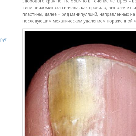
здорового края ногтя, обычно в течение четырех – 
типе онихомикоза сначала, как правило, выполняется
пластины, далее – ряд манипуляций, направленных на
последующим механическим удалением пораженной ч
руг