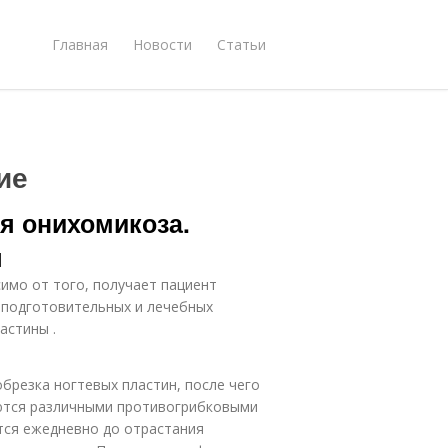
Главная
Новости
Статьи
ие
я онихомикоза.
я
имо от того, получает пациент
р подготовительных и лечебных
астины .
брезка ногтевых пластин, после чего
аются различными противогрибковыми
тся ежедневно до отрастания