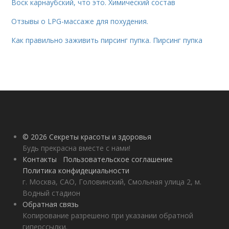
Воск карнаубский, что это. Химический состав
Отзывы о LPG-массаже для похудения.
Как правильно заживить пирсинг пупка. Пирсинг пупка
© 2026 Секреты красоты и здоровья
Будь прекрасна вместе с нами!
Контакты
Пользовательское соглашение
Политика конфидециальности
г. Москва, САО, Головинский, Смольная улица 2, м.
Водный стадион
Обратная связь
Копирование разрешено при указании обратной
гиперссылки.