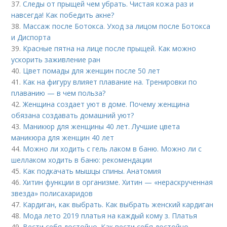
37.
Следы от прыщей чем убрать. Чистая кожа раз и
навсегда! Как победить акне?
38.
Массаж после Ботокса. Уход за лицом после Ботокса
и Диспорта
39.
Красные пятна на лице после прыщей. Как можно
ускорить заживление ран
40.
Цвет помады для женщин после 50 лет
41.
Как на фигуру влияет плавание на. Тренировки по
плаванию — в чем польза?
42.
Женщина создает уют в доме. Почему женщина
обязана создавать домашний уют?
43.
Маникюр для женщины 40 лет. Лучшие цвета
маникюра для женщин 40 лет
44.
Можно ли ходить с гель лаком в баню. Можно ли с
шеллаком ходить в баню: рекомендации
45.
Как подкачать мышцы спины. Анатомия
46.
Хитин функции в организме. Хитин — «нераскрученная
звезда» полисахаридов
47.
Кардиган, как выбрать. Как выбрать женский кардиган
48.
Мода лето 2019 платья на каждый кому з. Платья
49.
Вести себя достойно. Как вести себя достойно