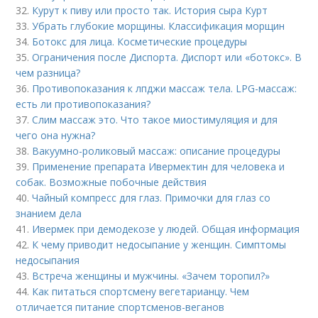
32.
Курут к пиву или просто так. История сыра Курт
33.
Убрать глубокие морщины. Классификация морщин
34.
Ботокс для лица. Косметические процедуры
35.
Ограничения после Диспорта. Диспорт или «ботокс». В
чем разница?
36.
Противопоказания к лпджи массаж тела. LPG-массаж:
есть ли противопоказания?
37.
Слим массаж это. Что такое миостимуляция и для
чего она нужна?
38.
Вакуумно-роликовый массаж: описание процедуры
39.
Применение препарата Ивермектин для человека и
собак. Возможные побочные действия
40.
Чайный компресс для глаз. Примочки для глаз со
знанием дела
41.
Ивермек при демодекозе у людей. Общая информация
42.
К чему приводит недосыпание у женщин. Симптомы
недосыпания
43.
Встреча женщины и мужчины. «Зачем торопил?»
44.
Как питаться спортсмену вегетарианцу. Чем
отличается питание спортсменов-веганов