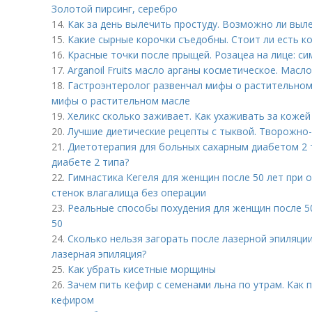
Золотой пирсинг, серебро
14.
Как за день вылечить простуду. Возможно ли выле
15.
Какие сырные корочки съедобны. Стоит ли есть ко
16.
Красные точки после прыщей. Розацеа на лице: с
17.
Arganoil Fruits масло арганы косметическое. Масл
18.
Гастроэнтеролог развенчал мифы о растительном
мифы о растительном масле
19.
Хеликс сколько заживает. Как ухаживать за кожей
20.
Лучшие диетические рецепты с тыквой. Творожно-
21.
Диетотерапия для больных сахарным диабетом 2 т
диабете 2 типа?
22.
Гимнастика Кегеля для женщин после 50 лет при 
стенок влагалища без операции
23.
Реальные способы похудения для женщин после 50
50
24.
Сколько нельзя загорать после лазерной эпиляци
лазерная эпиляция?
25.
Как убрать кисетные морщины
26.
Зачем пить кефир с семенами льна по утрам. Как 
кефиром