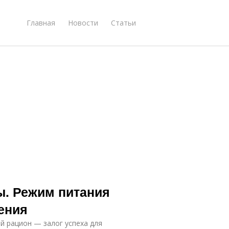
Главная
Новости
Статьи
ы. Режим питания
ения
й рацион — залог успеха для