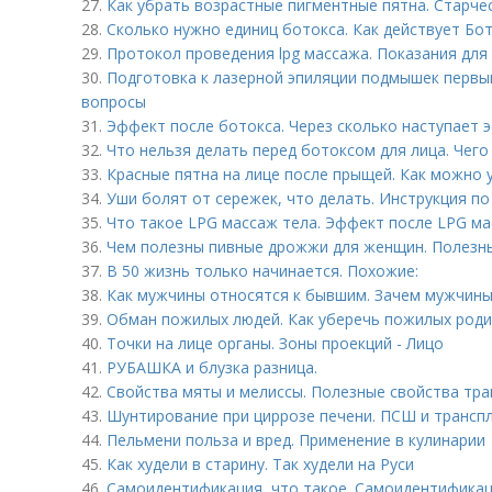
27.
Как убрать возрастные пигментные пятна. Старчес
28.
Сколько нужно единиц ботокса. Как действует Бо
29.
Протокол проведения lpg массажа. Показания для
30.
Подготовка к лазерной эпиляции подмышек первый
вопросы
31.
Эффект после ботокса. Через сколько наступает 
32.
Что нельзя делать перед ботоксом для лица. Чего
33.
Красные пятна на лице после прыщей. Как можно 
34.
Уши болят от сережек, что делать. Инструкция по
35.
Что такое LPG массаж тела. Эффект после LPG м
36.
Чем полезны пивные дрожжи для женщин. Полезн
37.
В 50 жизнь только начинается. Похожие:
38.
Как мужчины относятся к бывшим. Зачем мужчины
39.
Обман пожилых людей. Как уберечь пожилых род
40.
Точки на лице органы. Зоны проекций - Лицо
41.
РУБАШКА и блузка разница.
42.
Свойства мяты и мелиссы. Полезные свойства тра
43.
Шунтирование при циррозе печени. ПСШ и трансп
44.
Пельмени польза и вред. Применение в кулинарии
45.
Как худели в старину. Так худели на Руси
46.
Самоидентификация, что такое. Самоидентифика