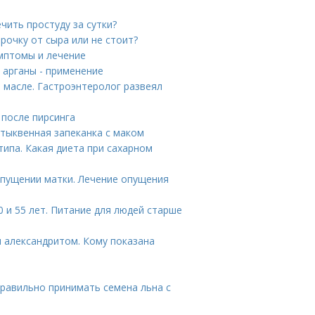
чить простуду за сутки?
рочку от сыра или не стоит?
имптомы и лечение
о арганы - применение
 масле. Гастроэнтеролог развеял
 после пирсинга
тыквенная запеканка с маком
ипа. Какая диета при сахарном
опущении матки. Лечение опущения
 и 55 лет. Питание для людей старше
и александритом. Кому показана
правильно принимать семена льна с