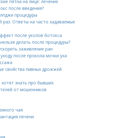
кие пятна на лице: лечение
токс после введения?
 лпджи процедуры
 раз. Ответы на часто задаваемые
эффект после уколов ботокса
 нельзя делать после процедуры?
ускорить заживление ран
 уходу после прокола мочки уха
ассажа
ые свойства пивных дрожжей
 хотят знать про бывших
ителей от мошенников
вяного чая
лантация печени
ция