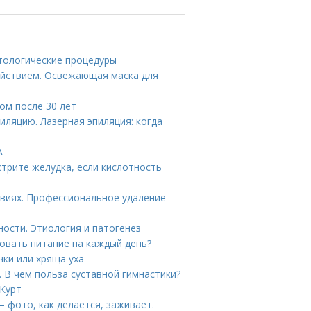
етологические процедуры
ействием. Освежающая маска для
цом после 30 лет
иляцию. Лазерная эпиляция: когда
А
стрите желудка, если кислотность
овиях. Профессиональное удаление
ности. Этиология и патогенез
ровать питание на каждый день?
чки или хряща уха
. В чем польза суставной гимнастики?
 Курт
– фото, как делается, заживает.