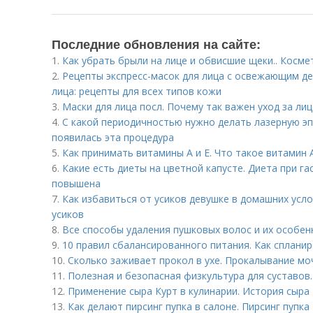
Последние обновления на сайте:
1.
Как убрать брыли на лице и обвисшие щеки.. Косм
2.
Рецепты экспресс-масок для лица с освежающим д
лица: рецепты для всех типов кожи
3.
Маски для лица посл. Почему так важен уход за ли
4.
С какой периодичностью нужно делать лазерную эп
появилась эта процедура
5.
Как принимать витамины А и Е. Что такое витамин 
6.
Какие есть диеты на цветной капусте. Диета при га
повышена
7.
Как избавиться от усиков девушке в домашних усл
усиков
8.
Все способы удаления пушковых волос и их особен
9.
10 правил сбалансированного питания. Как сплани
10.
Сколько заживает прокол в ухе. Прокалывание мо
11.
Полезная и безопасная физкультура для суставов.
12.
Применение сыра Курт в кулинарии. История сыра
13.
Как делают пирсинг пупка в салоне. Пирсинг пупка 