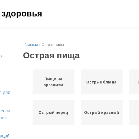
 здоровья
Главная
»
Острая пища
Острая пища
о
Пищи на
Острые блюда
организм
я для
 если
Острый перец
Острый красный
чек
даций