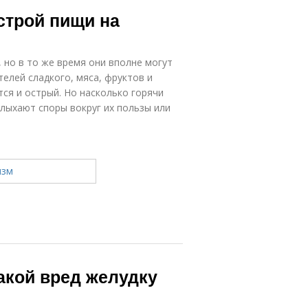
Пищи на
Пищи для
строй пищи на
потенцию
печени
 но в то же время они вполне могут
елей сладкого, мяса, фруктов и
тся и острый. Но насколько горячи
лыхают споры вокруг их пользы или
Какой вред желудку