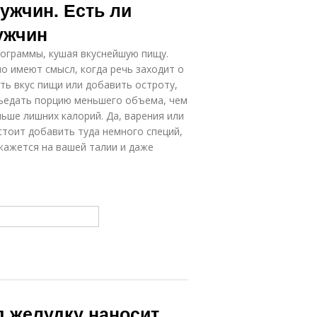
ужчин. Есть ли
ужчин
лограммы, кушая вкуснейшую пищу.
но имеют смысл, когда речь заходит о
ть вкус пищи или добавить остроту,
съедать порцию меньшего объема, чем
ньше лишних калорий. Да, варения или
стоит добавить туда немного специй,
скажется на вашей талии и даже
д желудку наносит