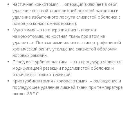
Частичная конхотомия – операция включает в себя
удаление костной ткани нижней носовой раковины и
удаление избыточного лоскута слизистой оболочки с
помощью конхотомных ножниц.
Мукотомия – эта операция очень похожа
на конхотомию, но костная ткань при этом не
удаляется. Показаниями являются гипертрофический
хронический ринит, утолщение слизистой оболочки
носовых раковин.
Передняя турбинопластика – эта процедура является
модификацией резекции подслизистой оболочки и
отличается только техникой.
Криотурбинэктомия / криовазотомия – охлаждение и
последующее удаление лишней ткани при температуре
около -85 ° C.