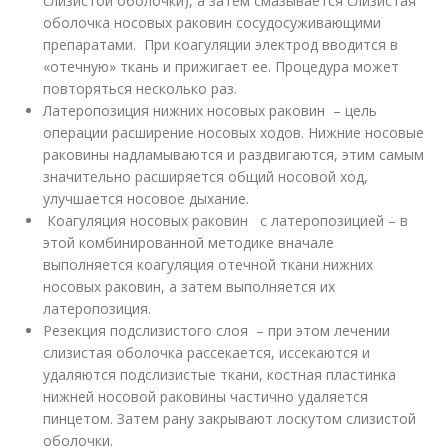
слизистой оболочки), а затем смазывается слизистая
оболочка носовых раковин сосудосуживающими
препаратами. При коагуляции электрод вводится в
«отечную» ткань и прижигает ее. Процедура может
повторяться несколько раз.
Латеропозиция нижних носовых раковин – цель
операции расширение носовых ходов. Нижние носовые
раковины надламываются и раздвигаются, этим самым
значительно расширяется общий носовой ход,
улучшается носовое дыхание.
Коагуляция носовых раковин с латеропозицией – в
этой комбинированной методике вначале
выполняется коагуляция отечной ткани нижних
носовых раковин, а затем выполняется их
латеропозиция.
Резекция подслизистого слоя – при этом лечении
слизистая оболочка рассекается, иссекаются и
удаляются подслизистые ткани, костная пластинка
нижней носовой раковины частично удаляется
пинцетом. Затем рану закрывают лоскутом слизистой
оболочки.