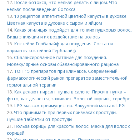
12.
После ботокса, что нельзя делать с лицом. Что
нельзя после введения ботокса
13.
10 рецептов аппетитной цветной капусты в духовке.
Цветная капуста в духовке с сыром и яйцом
14.
Какая эпиляция подойдет для тонких пушковых волос..
Виды эпиляции и их воздействие на волосы
15.
Коктейли Гербалайф для похудения. Состав и
варианты коктейлей Гербалайф
16.
Сбалансированное питание для похудения.
Молекулярные основы сбалансированного рациона
17.
ТОП 15 препаратов при климаксе. Современный
фармакологический рынок препаратов заместительной
гормональной терапии
18.
Как делают пирсинг пупка в салоне. Пирсинг пупка –
фото, как делается, заживает. Золотой пирсинг, серебро
19.
LPG массаж преимущества. Вакуумный массаж LPG
20.
Что принимать при первых признаках простуды.
Лучшие таблетки от простуды
21.
Польза корицы для красоты волос. Маска для волос с
корицей
22.
Как снизить сахар в рационе. Почему важно