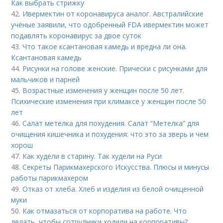
Как выбрать стрижку
42.
Ивермектин от коронавируса аналог. Австралийские
учёные заявили, что одобренный FDA ивермектин может
подавлять коронавирус за двое суток
43.
Что такое ксантановая камедь и вредна ли она.
Ксантановая камедь
44.
Рисунки на голове женские. Прически с рисунками для
мальчиков и парней
45.
Возрастные изменения у женщин после 50 лет.
Психические изменения при климаксе у женщин после 50
лет
46.
Салат метелка для похудения. Салат “Метелка” для
очищения кишечника и похудения: что это за зверь и чем
хорош
47.
Как худели в старину. Так худели на Руси
48.
Секреты Парикмахерского Искусства. Плюсы и минусы
работы парикмахером
49.
Отказ от хлеба. Хлеб и изделия из белой очищенной
муки
50.
Как отмазаться от корпоратива на работе. Что
делать, чтобы сотрудники ходили на корпоративы?