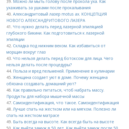
39.
Можно ли мыть голову после прокола уха. Как
ухаживать за ушками после прокалывания
40.
Александритовый лазер motus ax. КОНЦЕПЦИЯ
НОВОГО АЛЕКСАНДРИТОВОГО ЛАЗЕРА
41.
Что нужно делать перед лазерной эпиляцией
глубокого бикини. Как подготовиться к лазерной
эпиляции
42.
Складка под нижним веком. Как избавиться от
морщин вокруг глаз
43.
Что нельзя делать перед ботоксом для лица. Чего
нельзя делать после процедуры?
44.
Польза и вред пельменей. Применение в кулинарии
45.
Женщина создает уют в доме. Почему женщина
обязана создавать домашний уют?
46.
Как правильно питаться, чтоб набрать массу.
Продукты для набора мышечной массы
47.
Самоидентификация, что такое. Самоидентификация
48.
Лучше спать на жестком или на мягком. Полезно ли
спать на жестком матрасе
49.
Быть всегда на высоте. Как всегда быть на высоте
50.
Как выйти замуж в 50 лет. Как выйти замуж после 50