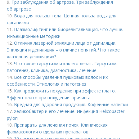
9.
Три заблуждения об артрозе. Три заблуждения
об артрозе
10.
Вода для пользы тела. Ценная польза воды для
организма
11.
Плазмолифтинг или биоревитализация, что лучше.
Инъекционные методики
12.
Отличия лазерной эпиляции лица от депиляции.
Эпиляция и депиляция – отличие понятий. Что такое
«лазерная депиляция»?
13.
Что такое гирсутизм и как его лечат. Гирсутизм:
патогенез, клиника, диагностика, лечение
14.
Все способы удаления пушковых волос и их
особенности. Этиология и патогенез
15.
Как продолжить похудение при эффекте плато.
Эффект плато при похудении: причины
16.
Вредная для здоровья продукция. Кофейные напитки
17.
Хеликобактер и его лечение. Инфекция Helicobacter
pylori
18.
Препараты для лечения почек. Клиническая
фармакология отдельных препаратов
19.
10 самых простых рецептов вкусного тыквенного