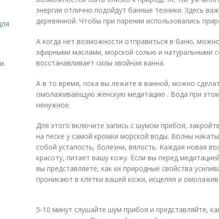
энергии отлично подойдут банные техники. Здесь ва
деревянной. Чтобы при парении использовались прир
для
А когда нет возможности отправиться в баню, можно
эфирными маслами, морской солью и натуральными 
восстанавливает силы хвойная ванна.
и.
А в то время, пока вы лежите в ванной, можно сдел
омолаживающую женскую медитацию . Вода при этом 
ненужное.
Для этого включите запись с шумом прибоя, закройте
на песке у самой кромки морской воды. Волны накатыв
собой усталость, болезни, вялость. Каждая новая во
красоту, питает вашу кожу. Если вы перед медитацией
вы представляете, как их природные свойства усилив
проникают в клетки вашей кожи, исцеляя и омолажива
5-10 минут слушайте шум прибоя и представляйте, к