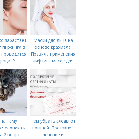
ко зарастает
Маски для лица на
т пирсинга в
основе крахмала.
к проводится
Правила применения
рация?
лифтинг-масок для
лица из крахмала
 на тему
Чем убрать следы от
 человека и
прыщей. Постакне -
. 2 вопрос:
лечение и