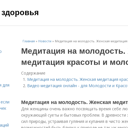
 здоровья
Главная
»
Новости
»
Медитация на молодость. Женская медитация
Медитация на молодость.
о
медитация красоты и мол
Содержание
Медитация на молодость. Женская медитация кра
я для
Видео медитация онлайн - для Молодости и Крас
Медитация на молодость. Женская медит
 если
чек
Для женщины очень важно посвящать время себе лю
окружающей суеты и бытовых проблем. В древности 
сил природы, устраивая гуляния и купания в чисто же
даций
возможностей быть близко к природе не так уж мног