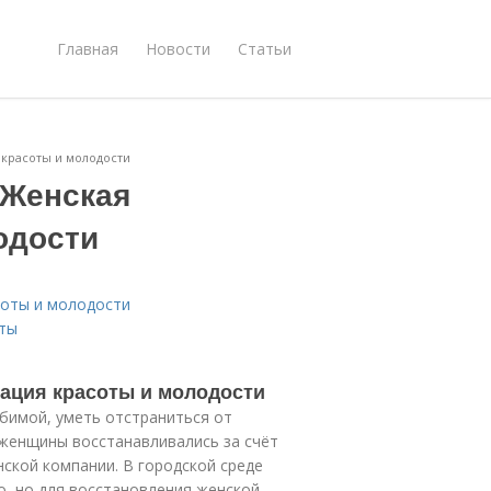
Главная
Новости
Статьи
 красоты и молодости
 Женская
одости
соты и молодости
оты
ация красоты и молодости
бимой, уметь отстраниться от
женщины восстанавливались за счёт
нской компании. В городской среде
о, но для восстановления женской