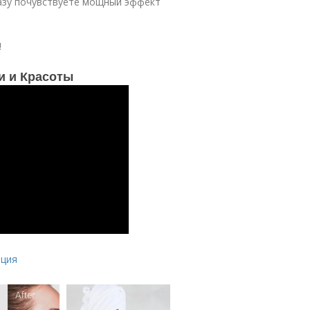
разу почувствуете мощный эффект
!
и и Красоты
ация