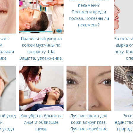
Пельмени вред и
польза. Полезны ли
пельмени?
ься с
Правильный уход за
За сколь
м.
кожей мужчины по
дырка о
альная
возрасту. Ша.
носу. Ка
ика
Защита, увлажнение,
опе
питание
ой уход
Как убрать брыли на
Лучшие крема для
Эссе
й.
лице и обвисшие
кожи вокруг глаз.
единство
 ухода
щеки..
Лучшие корейские
природы