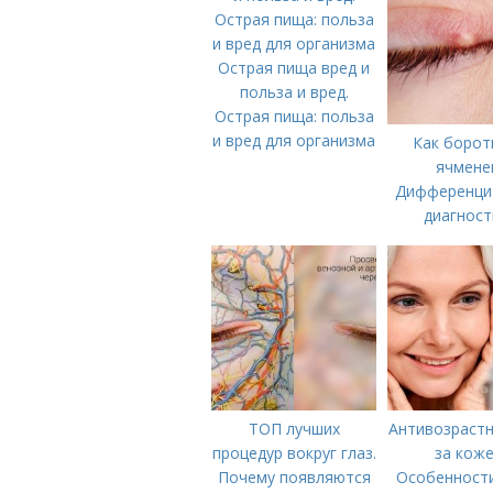
Острая пища вред и
польза и вред.
Острая пища: польза
и вред для организма
Как борот
ячмене
Дифференци
диагност
ТОП лучших
Антивозрастн
процедур вокруг глаз.
за коже
Почему появляются
Особенности