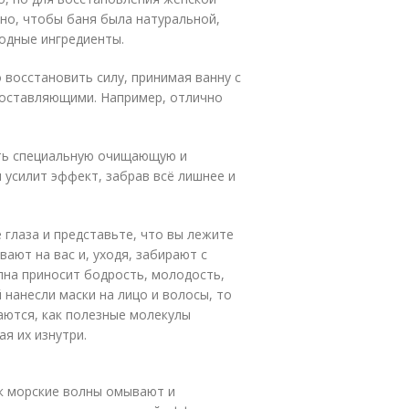
жно, чтобы баня была натуральной,
одные ингредиенты.
 восстановить силу, принимая ванну с
составляющими. Например, отлично
ать специальную очищающую и
усилит эффект, забрав всё лишнее и
 глаза и представьте, что вы лежите
ают на вас и, уходя, забирают с
лна приносит бодрость, молодость,
 нанесли маски на лицо и волосы, то
аются, как полезные молекулы
я их изнутри.
ак морские волны омывают и