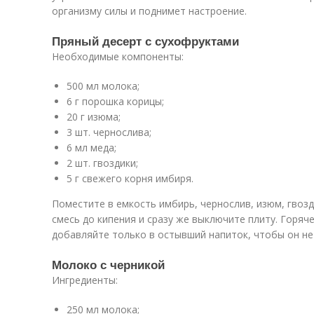
организму силы и поднимет настроение.
Пряный десерт с сухофруктами
Необходимые компоненты:
500 мл молока;
6 г порошка корицы;
20 г изюма;
3 шт. чернослива;
6 мл меда;
2 шт. гвоздики;
5 г свежего корня имбиря.
Поместите в емкость имбирь, чернослив, изюм, гвоз
смесь до кипения и сразу же выключите плиту. Горяч
добавляйте только в остывший напиток, чтобы он не
Молоко с черникой
Ингредиенты:
250 мл молока;