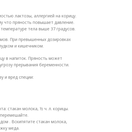
остью лактозы, аллергией на корицу.
у что пряность повышает давление.
 температуре тела выше 37 градусов.
ммов. При превышенных дозировках
лудком и кишечником.
цу в напиток. Пряность может
угрозу прерывания беременности.
у и вред специи:
а: стакан молока, ½ ч. л. корицы.
 перемешайте.
едом . Вскипятите стакан молока,
жку меда.