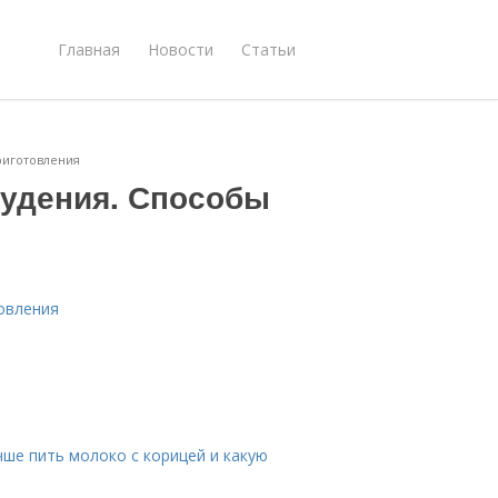
Главная
Новости
Статьи
риготовления
худения. Способы
овления
чше пить молоко с корицей и какую