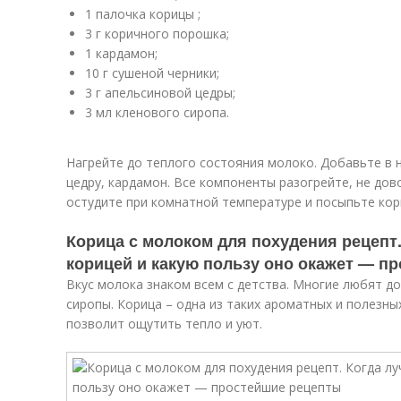
1 палочка корицы ;
3 г коричного порошка;
1 кардамон;
10 г сушеной черники;
3 г апельсиновой цедры;
3 мл кленового сиропа.
Нагрейте до теплого состояния молоко. Добавьте в н
цедру, кардамон. Все компоненты разогрейте, не дов
остудите при комнатной температуре и посыпьте ко
Корица с молоком для похудения рецепт.
корицей и какую пользу оно окажет — п
Вкус молока знаком всем с детства. Многие любят д
сиропы. Корица – одна из таких ароматных и полезны
позволит ощутить тепло и уют.