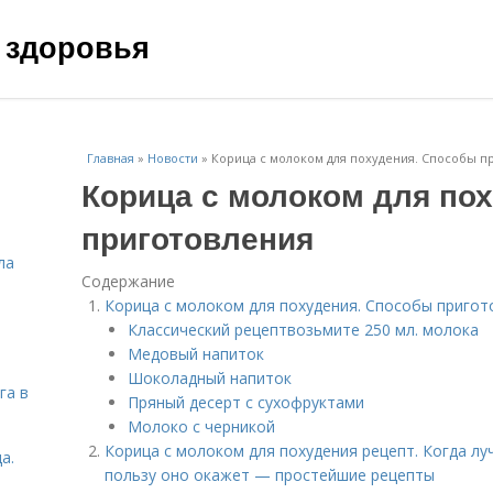
 здоровья
Главная
»
Новости
»
Корица с молоком для похудения. Способы п
Корица с молоком для по
приготовления
ла
Содержание
Корица с молоком для похудения. Способы пригот
Классический рецептвозьмите 250 мл. молока
Медовый напиток
Шоколадный напиток
га в
Пряный десерт с сухофруктами
Молоко с черникой
Корица с молоком для похудения рецепт. Когда лу
а.
пользу оно окажет — простейшие рецепты