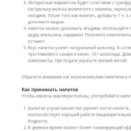
Интересным вариантом будет сочетание с сухофр
кастрюльку молока вскипятите с изюмом, чернослив
гвоздики. После того как вскипит, добавьте 1 ч. л.
дополните медом.
Напиток можно дополнить ягодами. Используйте п
цедру апельсина, кардамон. Положите компоненты 
остынет.
Вкус напитка усилит натуральный шоколад. В сотей
тростникового сахара и какао, 10 г шоколада. До
компоненты. При подаче украсьте свежей мятой.
Обратите внимание нас молочнокислым напитком и п
Как принимать напиток
Чтобы извлечь максимум пользы, употребляйте напит
Выпитое утром лакомство укрепит кости скелета,
поспособствует хорошей работе пищеварительного
бодрости.
В дневное время окажет более тонизирующий эфф