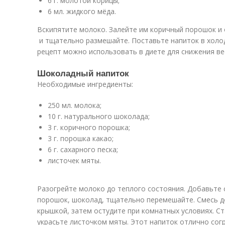
6 г. молотой корицы;
6 мл. жидкого мёда.
Вскипятите молоко. Залейте им коричный порошок и 
и тщательно размешайте. Поставьте напиток в холод
рецепт можно использовать в диете для снижения ве
Шоколадный напиток
Необходимые ингредиенты:
250 мл. молока;
10 г. натурального шоколада;
3 г. коричного порошка;
3 г. порошка какао;
6 г. сахарного песка;
листочек мяты.
Разогрейте молоко до теплого состояния. Добавьте с
порошок, шоколад, тщательно перемешайте. Смесь до
крышкой, затем остудите при комнатных условиях. 
украсьте листочком мяты. Этот напиток отлично согр