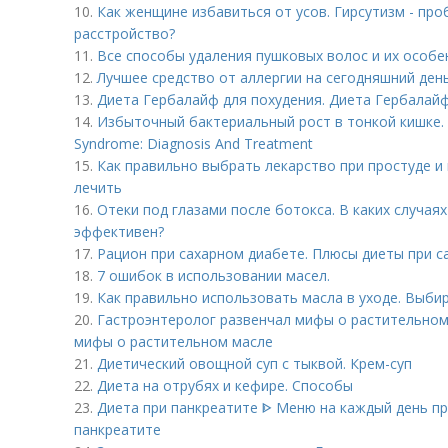
10.
Как женщине избавиться от усов. Гирсутизм - пр
расстройство?
11.
Все способы удаления пушковых волос и их особе
12.
Лучшее средство от аллергии на сегодняшний день
13.
Диета Гербалайф для похудения. Диета Гербалайф
14.
Избыточный бактериальный рост в тонкой кишке. S
Syndrome: Diagnosis And Treatment
15.
Как правильно выбрать лекарство при простуде и 
лечить
16.
Отеки под глазами после ботокса. В каких случаях
эффективен?
17.
Рацион при сахарном диабете. Плюсы диеты при с
18.
7 ошибок в использовании масел.
19.
Как правильно использовать масла в уходе. Выби
20.
Гастроэнтеролог развенчал мифы о растительном
мифы о растительном масле
21.
Диетический овощной суп с тыквой. Крем-суп
22.
Диета на отрубях и кефире. Способы
23.
Диета при панкреатите ᐈ Меню на каждый день пр
панкреатите