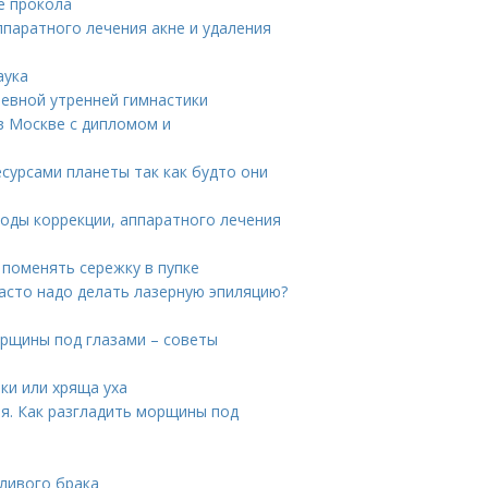
е прокола
ппаратного лечения акне и удаления
аука
невной утренней гимнастики
 в Москве с дипломом и
сурсами планеты так как будто они
тоды коррекции, аппаратного лечения
 поменять сережку в пупке
часто надо делать лазерную эпиляцию?
орщины под глазами – советы
ки или хряща уха
ия. Как разгладить морщины под
тливого брака