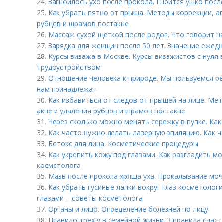
24.
Загноилось ухо после прокола. Гноится ушко посл
25.
Как убрать пятно от прыща. Методы коррекции, а
рубцов и шрамов постакне
26.
Массаж сухой щеткой после родов. Что говорит н
27.
Зарядка для женщин после 50 лет. Значение ежед
28.
Курсы визажа в Москве. Курсы визажистов с нуля
трудоустройством
29.
Отношение человека к природе. Мы пользуемся ре
нам принадлежат
30.
Как избавиться от следов от прыщей на лице. Ме
акне и удаления рубцов и шрамов постакне
31.
Через сколько можно менять сережку в пупке. Как
32.
Как часто нужно делать лазерную эпиляцию. Как 
33.
Ботокс для лица. Косметические процедуры
34.
Как укрепить кожу под глазами. Как разгладить м
косметолога
35.
Мазь после прокола хряща уха. Прокалывание моч
36.
Как убрать гусиные лапки вокруг глаз косметолог
глазами – советы косметолога
37.
Органы и лицо. Определение болезней по лицу
38.
Правило трех у в семейной жизни. 3 правила счас