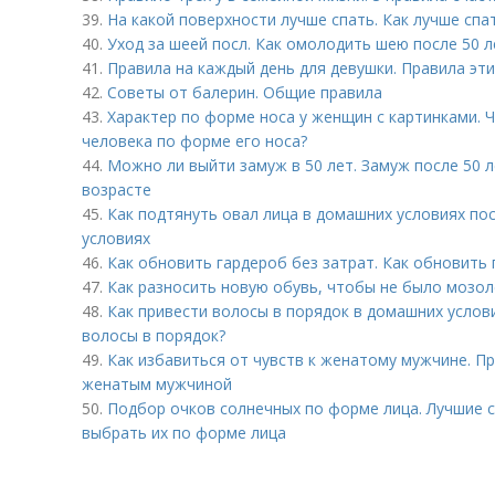
39.
На какой поверхности лучше спать. Как лучше спат
40.
Уход за шеей посл. Как омолодить шею после 50 л
41.
Правила на каждый день для девушки. Правила эт
42.
Советы от балерин. Общие правила
43.
Характер по форме носа у женщин с картинками. 
человека по форме его носа?
44.
Можно ли выйти замуж в 50 лет. Замуж после 50 ле
возрасте
45.
Как подтянуть овал лица в домашних условиях по
условиях
46.
Как обновить гардероб без затрат. Как обновить 
47.
Как разносить новую обувь, чтобы не было мозоле
48.
Как привести волосы в порядок в домашних услов
волосы в порядок?
49.
Как избавиться от чувств к женатому мужчине. П
женатым мужчиной
50.
Подбор очков солнечных по форме лица. Лучшие с
выбрать их по форме лица