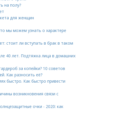
ь на полу?
ет
икета для женщин
Что мы можем узнать о характере
т: стоит ли вступать в брак в таком
сле 40 лет. Подтяжка лица в домашних
гардероб за копейки? 10 советов
й. Как разносить её?
иях быстро. Как быстро привести
ричины возникновения связи с
олнцезащитные очки - 2020: как