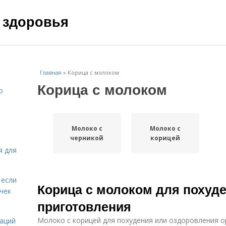
 здоровья
Главная
»
Корица с молоком
Корица с молоком
о
Молоко с
Молоко с
черникой
корицей
я для
 если
Корица с молоком для похуд
чек
приготовления
Молоко с корицей для похудения или оздоровления о
даций