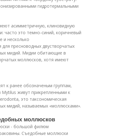
олонизированными гидротермальными
имеют асимметричную, клиновидную
: часто это темно-синий, коричневый
е и несколько
я для пресноводных двустворчатых
ных мидий. Мидии обитающие в
ворчатых моллюсков, хотя имеют
сят к ранее обозначеным группам,
 Mytilus живут прикрепленными к
terodonta, это таксономическая
ых мидий, называемых «моллюсками».
едобных моллюсков
люски - большой филюм
 раковины. Съедобные моллюски