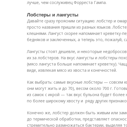
лучше, чем сослуживец Форреста Гампа.
Лобстеры и лангусты
Давайте сразу проясним ситуацию: лобстер и ома
просто названия пришли из разных языков. Лобст
клешнями. Лангуст скорее напоминает креветку-пе
бедняков и заключенных, а теперь это, пожалуй, 
Лангусты стоят дешевле, и некоторые недобросо
их за лобстеров. На вкус лангусты и лобстеры пох
(мясо лангуста больше напоминает креветку). Чащ
виде, извлекая мясо из хвоста и конечностей.
Как выбрать: самые вкусные лобстеры — совсем ю
они могут жить и до 70), весом около 700 г. Гото
из самок с икрой — так вкус бульона будет боле
по более широкому хвосту и ряду других признаков
Конечно же, лобстер должен быть живым или зам
до термической обработки, представляет опасност
стремительно размножаться бактерии, выделяя то