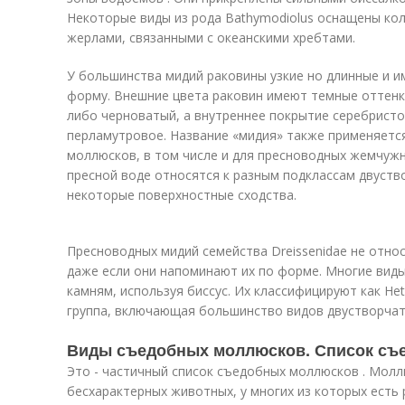
Некоторые виды из рода Bathymodiolus оснащены к
жерлами, связанными с океанскими хребтами.
У большинства мидий раковины узкие но длинные и 
форму. Внешние цвета раковин имеют темные оттенки
либо черноватый, а внутреннее покрытие серебристо
перламутровое. Название «мидия» также применяетс
моллюсков, в том числе и для пресноводных жемчуж
пресной воде относятся к разным подклассам двуст
некоторые поверхностные сходства.
Пресноводных мидий семейства Dreissenidae не отно
даже если они напоминают их по форме. Многие виды
камням, используя биссус. Их классифицируют как He
группа, включающая большинство видов двустворчат
Виды съедобных моллюсков. Список съ
Это - частичный список съедобных моллюсков . Мол
бесхарактерных животных, у многих из которых есть