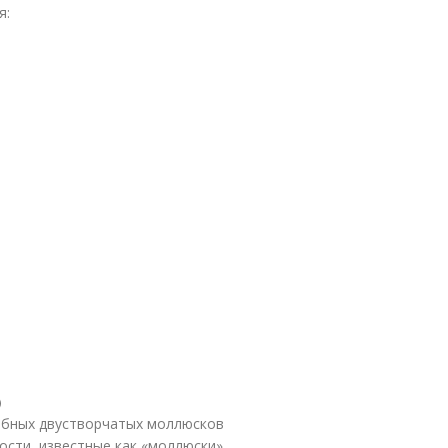
я:
)
обных двустворчатых моллюсков
ости, известные как «моллюски»