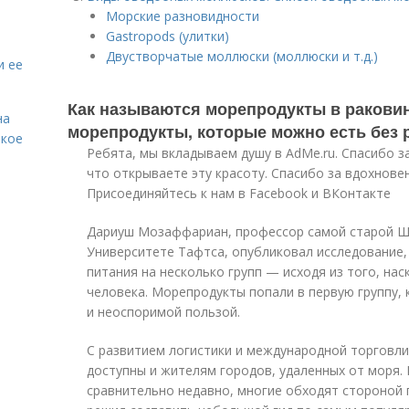
Морские разновидности
Gastropods (улитки)
Двустворчатые моллюски (моллюски и т.д.)
и ее
Как называются морепродукты в раковин
на
морепродукты, которые можно есть без 
акое
Ребята, мы вкладываем душу в AdMe.ru. Cпасибо за
что открываете эту красоту. Спасибо за вдохнове
Присоединяйтесь к нам в Facebook и ВКонтакте
Дариуш Мозаффариан, профессор самой старой Ш
Университете Тафтса, опубликовал исследование,
питания на несколько групп — исходя из того, на
человека. Морепродукты попали в первую группу, к
и неоспоримой пользой.
С развитием логистики и международной торговл
доступны и жителям городов, удаленных от моря. 
сравнительно недавно, многие обходят стороной п