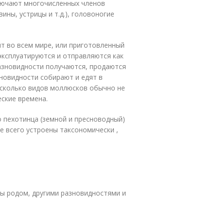
ключают многочисленных членов
вины, устрицы и т.д.), головоногие
т во всем мире, или приготовленный
эксплуатируются и отправляются как
азновидности получаются, продаются
новидности собирают и едят в
есколько видов моллюсков обычно не
еские времена.
о пехотинца (земной и пресноводный)
де всего устроены таксономически ,
.
ы родом, другими разновидностями и