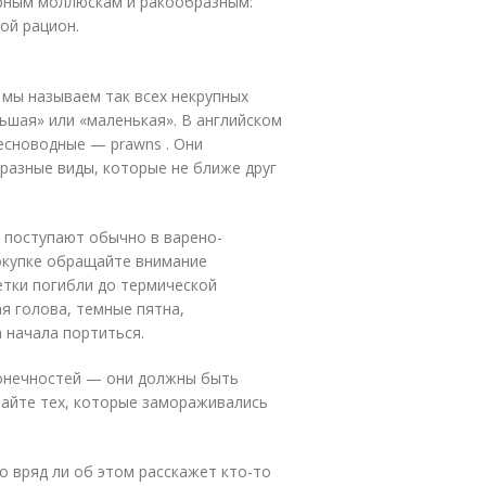
рным моллюскам и ракообразным:
ой рацион.
: мы называем так всех некрупных
ьшая» или «маленькая». В английском
ресноводные — prawns . Они
разные виды, которые не ближе друг
и поступают обычно в варено-
окупке обращайте внимание
ветки погибли до термической
ая голова, темные пятна,
 начала портиться.
конечностей — они должны быть
райте тех, которые замораживались
о вряд ли об этом расскажет кто-то