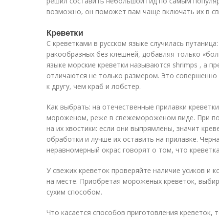
решил составить небольшой гид по самым популя
возможно, он поможет вам чаще включать их в св
Креветки
С креветками в русском языке случилась путаница
ракообразных без клешней, добавляя только «бол
языке морские креветки называются shrimps , а п
отличаются не только размером. Это совершенно 
к другу, чем краб и лобстер.
Как выбрать: на отечественные прилавки креветк
мороженом, реже в свежемороженом виде. При п
на их хвостики: если они выпрямлены, значит кре
обработки и лучше их оставить на прилавке. Черн
неравномерный окрас говорят о том, что креветка
У свежих креветок проверяйте наличие усиков и 
на месте. Приобретая мороженых креветок, выби
сухим способом.
Что касается способов приготовления креветок, т