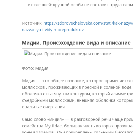
их клешней: крупной особи не составит труда слом
Источник:
https://zdorovecheloveka.com/stati/kak-nazy
nazvaniya-i-vidy-moreproduktov
Мидии. Происхождение вида и описание
Фото: Мидия
Мидия — это общее название, которое применяется 
моллюсков , проживающих в пресной и соленой воде. 
оболочка с вытянутым контуром, который асимметри
съедобными моллюсками, внешняя оболочка которых
овальные очертания.
Само слово «мидия» — в разговорной речи чаще при
семейства Mytilidae, большая часть которых прожив
зоны водоемов . Они прикреплены сильными биссалко