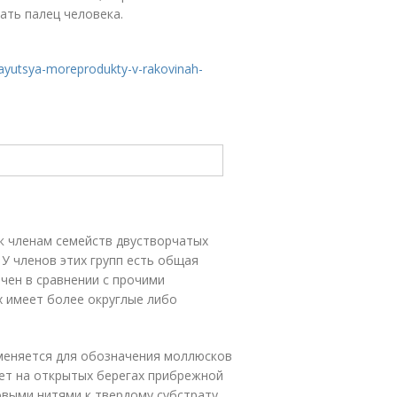
ать палец человека.
vayutsya-moreprodukty-v-rakovinah-
к членам семейств двустворчатых
У членов этих групп есть общая
чен в сравнении с прочими
 имеет более округлые либо
меняется для обозначения моллюсков
ает на открытых берегах прибрежной
выми нитями к твердому субстрату.