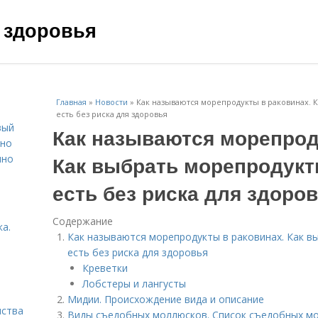
 здоровья
Главная
»
Новости
»
Как называются морепродукты в раковинах. 
есть без риска для здоровья
вый
Как называются морепрод
ьно
Как выбрать морепродукт
пно
есть без риска для здоро
Содержание
а.
Как называются морепродукты в раковинах. Как 
есть без риска для здоровья
Креветки
Лобстеры и лангусты
Мидии. Происхождение вида и описание
нства
Виды съедобных моллюсков. Список съедобных м