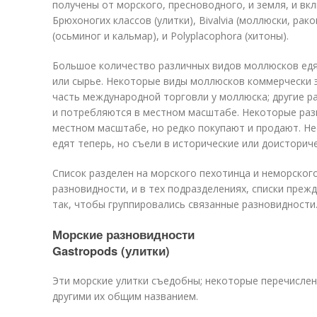
получены от морского, пресноводного, и земля, и в
Брюхоногих классов (улитки), Bivalvia (моллюски, рако
(осьминог и кальмар), и Polyplacophora (хитоны).
Большое количество различных видов моллюсков едя
или сырье. Некоторые виды моллюсков коммерчески 
часть международной торговли у моллюска; другие р
и потребляются в местном масштабе. Некоторые раз
местном масштабе, но редко покупают и продают. Н
едят теперь, но съели в исторические или доисторич
Список разделен на морского пехотинца и неморског
разновидности, и в тех подразделениях, списки преж
так, чтобы группировались связанные разновидности
Морские разновидности
Gastropods (улитки)
Эти морские улитки съедобны; некоторые перечислен
другими их общим названием.