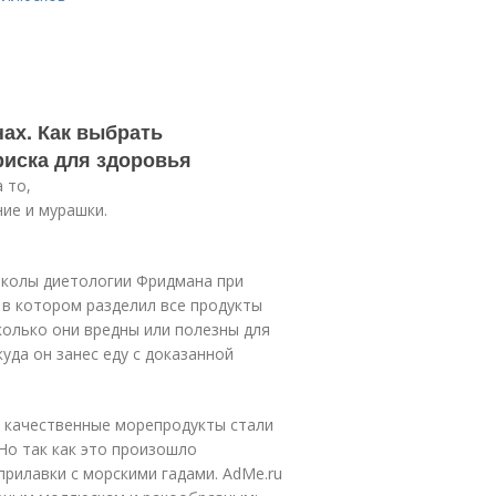
ах. Как выбрать
риска для здоровья
 то,
ние и мурашки.
колы диетологии Фридмана при
 в котором разделил все продукты
сколько они вредны или полезны для
уда он занес еду с доказанной
и качественные морепродукты стали
Но так как это произошло
рилавки с морскими гадами. AdMe.ru