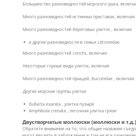
Большинство разновидностей морского ушка, включа
Много разновидностей истинных приставак, включая:
Много разновидностей береговых улиток , включая:
и другие разновидности в семье Littorinidae
Много разновидностей conchs, включая:
Некоторые горные виды улиток, включая:
Много разновидностей прыщей, Buccinidae , включая:
Другие морские группы улитки:
Bullacta exarata , улитка пузыря
Amphibola crenata , легочная улитка грязи
Двустворчатые моллюски (моллюски и т.д.
Обратите внимание на то, что общие названия съед
могут вводить в заблуждение в том не все разновидн