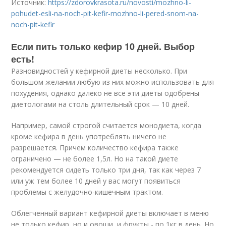
Источник:
https://zdorovkrasota.ru/novosti/mozhno-li-
pohudet-esli-na-noch-pit-kefir-mozhno-li-pered-snom-na-
noch-pit-kefir
Если пить только кефир 10 дней. Выбор
есть!
Разновидностей у кефирной диеты несколько. При
большом желании любую из них можно использовать для
похудения, однако далеко не все эти диеты одобрены
диетологами на столь длительный срок — 10 дней.
Например, самой строгой считается монодиета, когда
кроме кефира в день употреблять ничего не
разрешается. Причем количество кефира также
ограничено — не более 1,5л. Но на такой диете
рекомендуется сидеть только три дня, так как через 7
или уж тем более 10 дней у вас могут появиться
проблемы с желудочно-кишечным трактом.
Облегченный вариант кефирной диеты включает в меню
не только кефир, но и овощи, и фрукты - по 1кг в день. Но