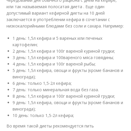
чередовании дня обычного рациона с днем на кефире,
или так называемая полосатая диета . Еще один
допустимый вариант кефирной диеты на 10 дней
заключается в употреблении кефира в сочетании с
низкокалорийными блюдами без соли и сахара. Например:
1 день: 1,5л кефира и 5 вареных или печеных
картофелин;
2 день: 1,5л кефира и 100г вареной куриной грудки;
3 день: 1,5л кефира и 100вареного мяса говядины;
4 день: 1,5л кефира и 100г вареной рыбы;
5 день: 1,5л кефира, овощи и фрукты (кроме бананов и
винограда);
6 день: только 1,5-2л кефира;
7 день: только минеральная вода без газа.
8 день: 1,5л кефира и 100г вареной куриной грудки;
9 день: 1,5л кефира, овощи и фрукты (кроме бананов и
винограда);
10 день: только 1,5-2л кефира;
Во время такой диеты рекомендуется пить