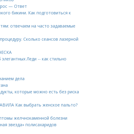
прос — Ответ
кого бикини. Как подготовиться к
етям: отвечаем на часто задаваемые
 процедуру. Сколько сеансов лазерной
ИЧЕСКА
 элегантных Леди -- как стильно
знанием дела
гана
дукты, которые можно есть без риска
РАВИЛА Как выбрать женское пальто?
мптомы желчнокаменной болезни
нная звезда» полисахаридов