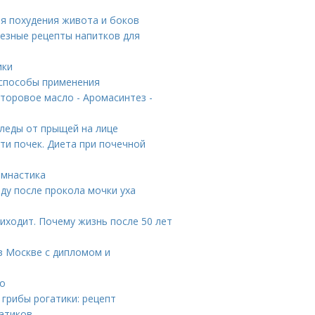
ля похудения живота и боков
лезные рецепты напитков для
ики
 способы применения
торовое масло - Аромасинтез -
следы от прыщей на лице
ти почек. Диета при почечной
имнастика
оду после прокола мочки уха
иходит. Почему жизнь после 50 лет
 в Москве с дипломом и
то
 грибы рогатики: рецепт
гатиков