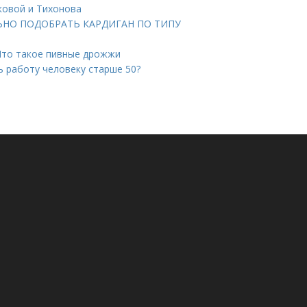
ковой и Тихонова
ВИЛЬНО ПОДОБРАТЬ КАРДИГАН ПО ТИПУ
Что такое пивные дрожжи
ь работу человеку старше 50?