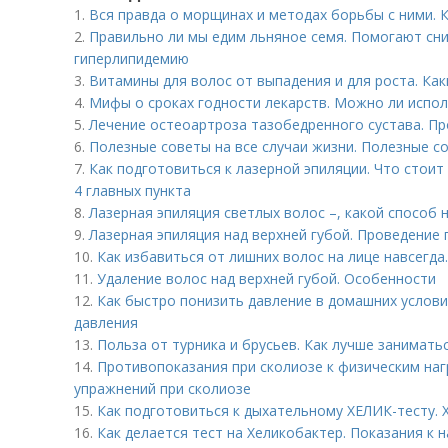
1.
Вся правда о морщинах и методах борьбы с ними.
2.
Правильно ли мы едим льняное семя. Помогают сни
гиперлипидемию
3.
Витамины для волос от выпадения и для роста. Ка
4.
Мифы о сроках годности лекарств. Можно ли испо
5.
Лечение остеоартроза тазобедренного сустава. П
6.
Полезные советы на все случаи жизни. Полезные со
7.
Как подготовиться к лазерной эпиляции. Что стоит
4 главных пункта
8.
Лазерная эпиляция светлых волос –, какой способ
9.
Лазерная эпиляция над верхней губой. Проведение
10.
Как избавиться от лишних волос на лице навсегда
11.
Удаление волос над верхней губой. Особенности
12.
Как быстро понизить давление в домашних услов
давления
13.
Польза от турника и брусьев. Как лучше заниматьс
14.
Противопоказания при сколиозе к физическим наг
упражнений при сколиозе
15.
Как подготовиться к дыхательному ХЕЛИК-тесту. 
16.
Как делается тест на Хеликобактер. Показания к 