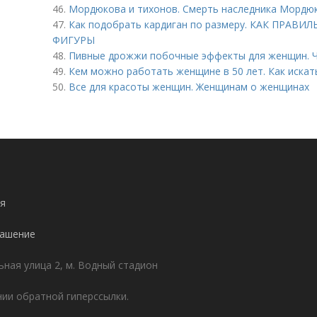
46.
Мордюкова и тихонов. Смерть наследника Мордю
47.
Как подобрать кардиган по размеру. КАК ПРА
ФИГУРЫ
48.
Пивные дрожжи побочные эффекты для женщин. 
49.
Кем можно работать женщине в 50 лет. Как искат
50.
Все для красоты женщин. Женщинам о женщинах
я
лашение
ьная улица 2, м. Водный стадион
ии обратной гиперссылки.