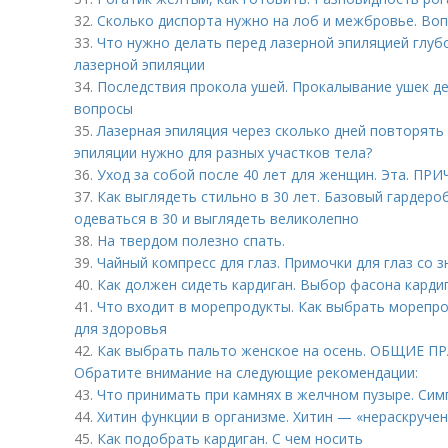
32.
Сколько диспорта нужно на лоб и межбровье. Во
33.
Что нужно делать перед лазерной эпиляцией глубо
лазерной эпиляции
34.
Последствия прокола ушей. Прокалывание ушек д
вопросы
35.
Лазерная эпиляция через сколько дней повторять
эпиляции нужно для разных участков тела?
36.
Уход за собой после 40 лет для женщин. Эта. ПР
37.
Как выглядеть стильно в 30 лет. Базовый гардероб
одеваться в 30 и выглядеть великолепно
38.
На твердом полезно спать.
39.
Чайный компресс для глаз. Примочки для глаз со 
40.
Как должен сидеть кардиган. Выбор фасона карди
41.
Что входит в морепродукты. Как выбрать морепро
для здоровья
42.
Как выбрать пальто женское на осень. ОБЩИЕ П
Обратите внимание на следующие рекомендации:
43.
Что принимать при камнях в желчном пузыре. Си
44.
Хитин функции в организме. Хитин — «нераскруче
45.
Как подобрать кардиган. С чем носить