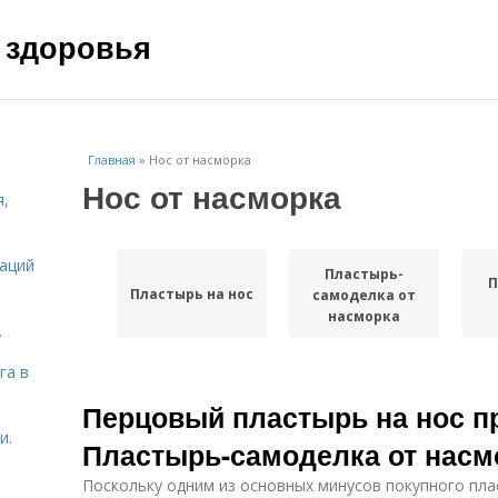
 здоровья
Главная
»
Нос от насморка
Нос от насморка
я,
даций
Пластырь-
П
Пластырь на нос
самоделка от
насморка
.
га в
Перцовый пластырь на нос п
и.
Пластырь-самоделка от насм
Поскольку одним из основных минусов покупного пл