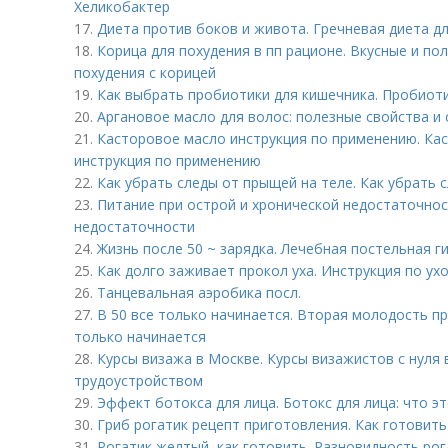
Хеликобактер
17.
Диета против боков и живота. Гречневая диета д
18.
Корица для похудения в пп рационе. Вкусные и по
похудения с корицей
19.
Как выбрать пробиотики для кишечника. Пробиот
20.
Аргановое масло для волос: полезные свойства и
21.
Касторовое масло инструкция по применению. Кас
инструкция по применению
22.
Как убрать следы от прыщей на теле. Как убрать 
23.
Питание при острой и хронической недостаточнос
недостаточности
24.
Жизнь после 50 ~ зарядка. Лечебная постельная г
25.
Как долго заживает прокол уха. Инструкция по ух
26.
Танцевальная аэробика посл.
27.
В 50 все только начинается. Вторая молодость пр
только начинается
28.
Курсы визажа в Москве. Курсы визажистов с нуля
трудоустройством
29.
Эффект ботокса для лица. Ботокс для лица: что э
30.
Гриб рогатик рецепт приготовления. Как готовить
31.
Рогатик желтый, как готовить. Разновидность ро