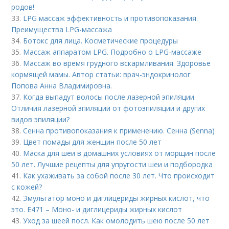
родов!
33.
LPG массаж эффективность и противопоказания.
Преимущества LPG-массажа
34.
Ботокс для лица. Косметические процедуры
35.
Массаж аппаратом LPG. Подробно о LPG-массаже
36.
Массаж во время грудного вскармливания. Здоровье
кормящей мамы. Автор статьи: врач-эндокринолог
Попова Анна Владимировна.
37.
Когда выпадут волосы после лазерной эпиляции.
Отличия лазерной эпиляции от фотоэпиляции и других
видов эпиляции?
38.
Сенна противопоказания к применению. Сенна (Senna)
39.
Цвет помады для женщин после 50 лет
40.
Маска для шеи в домашних условиях от морщин после
50 лет. Лучшие рецепты для упругости шеи и подбородка
41.
Как ухаживать за собой после 30 лет. Что происходит
с кожей?
42.
Эмульгатор моно и диглицериды жирных кислот, что
это. Е471 – Моно- и диглицериды жирных кислот
43.
Уход за шеей посл. Как омолодить шею после 50 лет