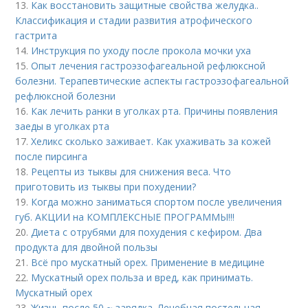
13.
Как восстановить защитные свойства желудка..
Классификация и стадии развития атрофического
гастрита
14.
Инструкция по уходу после прокола мочки уха
15.
Опыт лечения гастроэзофагеальной рефлюксной
болезни. Терапевтические аспекты гастроэзофагеальной
рефлюксной болезни
16.
Как лечить ранки в уголках рта. Причины появления
заеды в уголках рта
17.
Хеликс сколько заживает. Как ухаживать за кожей
после пирсинга
18.
Рецепты из тыквы для снижения веса. Что
приготовить из тыквы при похудении?
19.
Когда можно заниматься спортом после увеличения
губ. АКЦИИ на КОМПЛЕКСНЫЕ ПРОГРАММЫ!!!
20.
Диета с отрубями для похудения с кефиром. Два
продукта для двойной пользы
21.
Всё про мускатный орех. Применение в медицине
22.
Мускатный орех польза и вред, как принимать.
Мускатный орех
23.
Жизнь после 50 ~ зарядка. Лечебная постельная