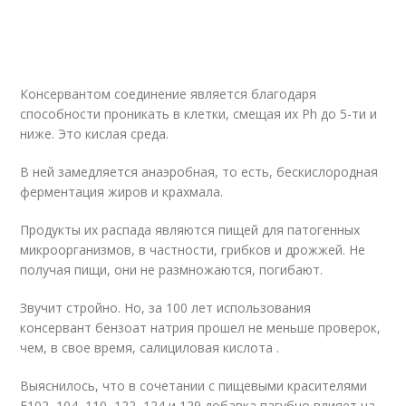
Консервантом соединение является благодаря
способности проникать в клетки, смещая их Ph до 5-ти и
ниже. Это кислая среда.
В ней замедляется анаэробная, то есть, бескислородная
ферментация жиров и крахмала.
Продукты их распада являются пищей для патогенных
микроорганизмов, в частности, грибков и дрожжей. Не
получая пищи, они не размножаются, погибают.
Звучит стройно. Но, за 100 лет использования
консервант бензоат натрия прошел не меньше проверок,
чем, в свое время, салициловая кислота .
Выяснилось, что в сочетании с пищевыми красителями
Е102, 104, 110, 122, 124 и 129 добавка пагубно влияет на