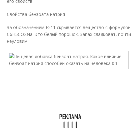
его свойств.
Свойства бензоата натрия
За обозначением Е211 скрывается вещество с формулой
C
6
H
5
CO
2
Na. Это белый порошок. Запах сладковат, почти
неуловим.