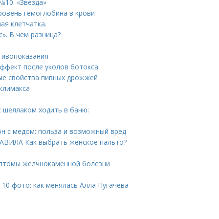
№10. «Звезда»
ровень гемоглобина в крови
ая клетчатка.
». В чем разница?
тивопоказания
эффект после уколов ботокса
ые свойства пивных дрожжей
 климакса
с шеллаком ходить в баню:
он с медом: польза и возможный вред
РАВИЛА Как выбрать женское пальто?
мптомы желчнокаменной болезни
 10 фото: как менялась Алла Пугачева