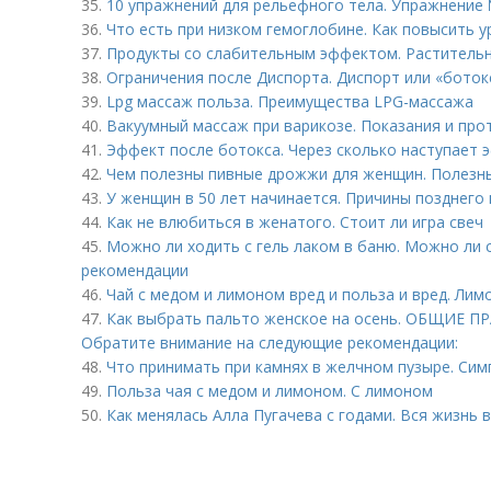
35.
10 упражнений для рельефного тела. Упражнение 
36.
Что есть при низком гемоглобине. Как повысить у
37.
Продукты со слабительным эффектом. Растительн
38.
Ограничения после Диспорта. Диспорт или «ботокс
39.
Lpg массаж польза. Преимущества LPG-массажа
40.
Вакуумный массаж при варикозе. Показания и про
41.
Эффект после ботокса. Через сколько наступает 
42.
Чем полезны пивные дрожжи для женщин. Полезн
43.
У женщин в 50 лет начинается. Причины позднего
44.
Как не влюбиться в женатого. Стоит ли игра свеч
45.
Можно ли ходить с гель лаком в баню. Можно ли 
рекомендации
46.
Чай с медом и лимоном вред и польза и вред. Лим
47.
Как выбрать пальто женское на осень. ОБЩИЕ П
Обратите внимание на следующие рекомендации:
48.
Что принимать при камнях в желчном пузыре. Си
49.
Польза чая с медом и лимоном. С лимоном
50.
Как менялась Алла Пугачева с годами. Вся жизнь в