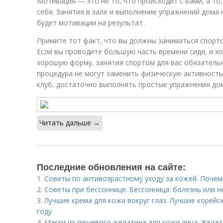
Мотивация — это не то, что происходит с вами, а то
себя. Занятия в зале и выполнение упражнений дома н
будет мотивации на результат .
Примите тот факт, что вы должны заниматься спорт
Если вы проводите большую часть времени сидя, и х
хорошую форму, занятия спортом для вас обязательн
процедура не могут заменить физическую активность
клуб, достаточно выполнять простые упражнения дом
Читать дальше →
Последние обновления на сайте:
1.
Советы по антивозрастному уходу за кожей. Поче
2.
Советы при бессоннице. Бессонница: болезнь или н
3.
Лучшие крема для кожи вокруг глаз. Лучшие корейск
году
4.
Маски из пищевого желатина для кожи лица. Желат