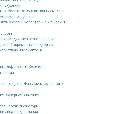
и похудении
ак отбелить кожу в интимных местах
морщин вокруг глаз
зить уровень холестерина и вылечить
артрозе
ной.. Медикаментозное лечение
трозе. Современные подходы к
о-действующих симптом-
аны мифы о метаболизме?
рганизма
льного цикла. Фазы менструального
я. Лазерная эпиляция -
елать после процедуры?
ии лица от депиляции