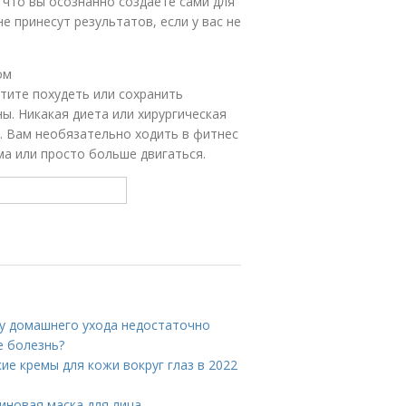
, что вы осознанно создаете сами для
е принесут результатов, если у вас не
ом
отите похудеть или сохранить
ы. Никакая диета или хирургическая
. Вам необязательно ходить в фитнес
а или просто больше двигаться.
му домашнего ухода недостаточно
е болезнь?
ие кремы для кожи вокруг глаз в 2022
иновая маска для лица