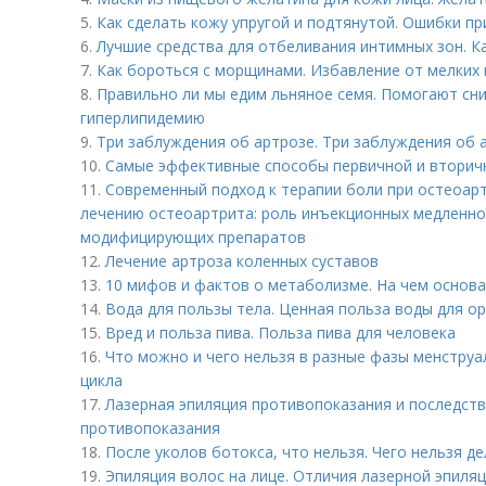
5.
Как сделать кожу упругой и подтянутой. Ошибки пр
6.
Лучшие средства для отбеливания интимных зон. К
7.
Как бороться с морщинами. Избавление от мелких 
8.
Правильно ли мы едим льняное семя. Помогают сни
гиперлипидемию
9.
Три заблуждения об артрозе. Три заблуждения об 
10.
Самые эффективные способы первичной и вторич
11.
Современный подход к терапии боли при остеоар
лечению остеоартрита: роль инъекционных медленн
модифицирующих препаратов
12.
Лечение артроза коленных суставов
13.
10 мифов и фактов о метаболизме. На чем основ
14.
Вода для пользы тела. Ценная польза воды для о
15.
Вред и польза пива. Польза пива для человека
16.
Что можно и чего нельзя в разные фазы менструа
цикла
17.
Лазерная эпиляция противопоказания и последстви
противопоказания
18.
После уколов ботокса, что нельзя. Чего нельзя д
19.
Эпиляция волос на лице. Отличия лазерной эпиляц