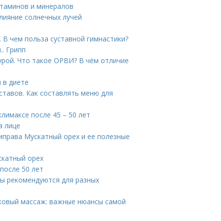
итаминов и минералов
Влияние солнечных лучей
. В чем польза суставной гимнастики?
.. Грипп
урой. Что такое ОРВИ? В чём отличие
 в диете
ставов. Как составлять меню для
лимаксе после 45 – 50 лет
а лице
риправа Мускатный орех и ее полезные
скатный орех
 после 50 лет
ры рекомендуются для разных
ковый массаж: важные нюансы самой