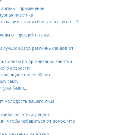
?
о арганы - применение
турная пластика
ть кашу из тыквы быстро и вкусно – 7
следы от прыщей на лице
и лучше: обзор различных видов от
а. Советы по организации занятий
кого возраста:
ся женщине после 40 лет
ому сексу
игуры. Вывод
ят молодость вашего лица
 грибы рогатики: рецепт
ии, чтобы избавиться от волос. Что
са и механизм действия