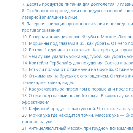
7.
Десять продуктов питания для долголетия. 7 главн
8.
Особенности проведения процедуры лазерной эпиля
лазерной эпиляции на лице
9.
Лазерная эпиляция противопоказания и последствия
противопоказания
10.
Лазерная эпиляция верхней губы в Москве. Лазерн
11.
Морщины под глазами в 35, как убрать. От чего 
12.
Ботокс 1 единица это сколько. Как проходит проц
13.
Чем лучше удалить усики над губой. Как убрать ус
14.
Коктейли Гербалайф для похудения. Состав и вар
15.
Есть ли польза от отжиманий на брусьях. Отжима
16.
Отжимания на брусьях с отягощением. Отжимания 
техника, методика, видео
17.
Как ухаживать за пирсингом в первые дни после п
18.
Отеки под глазами после ботокса. В каких случаях
эффективен?
19.
Кефирный продукт с лактулозой. Что такое лактул
20.
Мочка уха где находится точки. Массаж уха — би
органов на ухе
21.
Антицеллюлитный массаж при грудном вскармлива