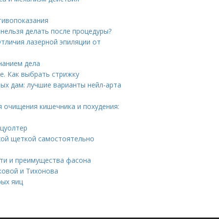
тивопоказания
 нельзя делать после процедуры?
Отличия лазерной эпиляции от
знанием дела
е. Как выбрать стрижку
ых дам: лучшие варианты нейл-арта
я очищения кишечника и похудения:
тцуолтер
ухой щеткой самостоятельно
сти и преимущества фасона
ковой и Тихонова
рых яиц