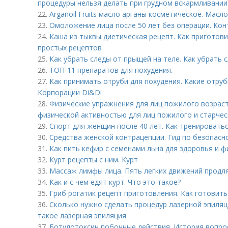
процедуры нельзя делать при грудном вскармливании
22.
Arganoil Fruits масло арганы косметическое. Масл
23.
Омоложение лица после 50 лет без операции. Кон
24.
Каша из тыквы диетическая рецепт. Как приготови
простых рецептов
25.
Как убрать следы от прыщей на теле. Как убрать 
26.
ТОП-11 препаратов для похудения.
27.
Как принимать отруби для похудения. Какие отруб
Корпорации Di&Di
28.
Физические упражнения для лиц пожилого возраст
физической активностью для лиц пожилого и старчес
29.
Спорт для женщин после 40 лет. Как тренировать
30.
Средства женской контрацепции. Гид по безопасн
31.
Как пить кефир с семенами льна для здоровья и ф
32.
Курт рецепты с ним. Курт
33.
Массаж лимфы лица. Пять легких движений продл
34.
Как и с чем едят курт. Что это такое?
35.
Гриб рогатик рецепт приготовления. Как готовить
36.
Сколько нужно сделать процедур лазерной эпиляц
такое лазерная эпиляция
37.
Ботулотоксин побочные действия. История вопро