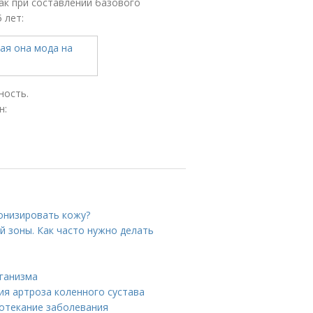
ак при составлении базового
 лет:
ность.
н:
тонизировать кожу?
й зоны. Как часто нужно делать
ганизма
ия артроза коленного сустава
ротекание заболевания