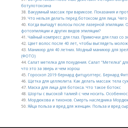
ботулотоксина
38.
Вакуумный массаж при варикозе. Показания и про
39.
Что нельзя делать перед ботоксом для лица. Чего
40.
Когда выпадут волосы после лазерной эпиляции. 
фотоэпиляции и других видов эпиляции?
41.
Чайный компресс для глаз. Примочки для глаз со 
42.
Цвет волос после 40 лет, чтобы выглядеть молож
43.
Маникюр для 40 летних. Модный маникюр для зрел
(ФОТО)
44.
Салат метелка для похудения. Салат “Метелка” дл
что это за зверь и чем хорош
45.
Гороскоп 2019 бернард фитцуолтерс. Бернард Фи
46.
Щетка для целлюлита. Как делать массаж тела с
47.
Маска для лица для ботокса. Что такое ботокс
48.
Шорты с высокой талией с чем носить. Особенно
49.
Мордюкова и тихонов. Смерть наследника Мордю
50.
Яйца польза и вред для женщин. Польза и вред сы