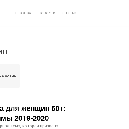
Главная
Новости
Статьи
ин
на осень
а для женщин 50+:
имы 2019-2020
рная тема, которая призвана