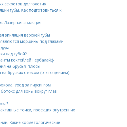
ых секретов долголетия
ции губы. Как подготовиться к
. Лазерная эпиляция -
ая эпиляция верхней губы
появляются морщины под глазами
едура
ики над губой?
ианты коктейлей Гербалайф
ния на брусья: плюсы
на брусьях с весом (отягощением):
рокола. Уход за пирсингом
 ботокс для зоны вокруг глаз
оза?
оактивные точки, проекция внутренних
нии. Какие косметологические