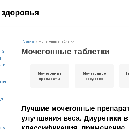
 здоровья
Главная
»
Мочегонные таблетки
Мочегонные таблетки
ой
я
сти
Мочегонные
Мочегонное
Т
препараты
средство
апы
а.
Лучшие мочегонные препарат
улучшения веса. Диуретики в 
классификация, применение, 
ица