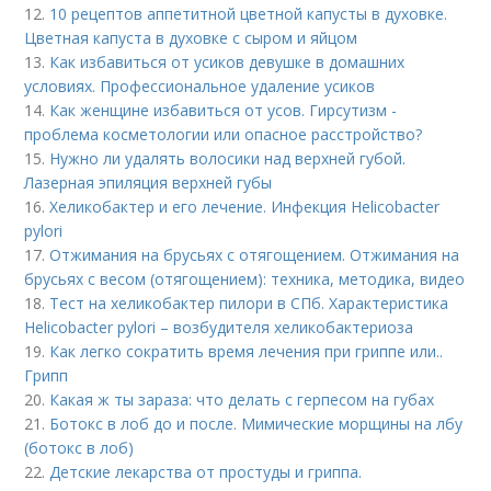
12.
10 рецептов аппетитной цветной капусты в духовке.
Цветная капуста в духовке с сыром и яйцом
13.
Как избавиться от усиков девушке в домашних
условиях. Профессиональное удаление усиков
14.
Как женщине избавиться от усов. Гирсутизм -
проблема косметологии или опасное расстройство?
15.
Нужно ли удалять волосики над верхней губой.
Лазерная эпиляция верхней губы
16.
Хеликобактер и его лечение. Инфекция Helicobacter
pylori
17.
Отжимания на брусьях с отягощением. Отжимания на
брусьях с весом (отягощением): техника, методика, видео
18.
Тест на хеликобактер пилори в СПб. Характеристика
Helicobacter pylori – возбудителя хеликобактериоза
19.
Как легко сократить время лечения при гриппе или..
Грипп
20.
Какая ж ты зараза: что делать с герпесом на губах
21.
Ботокс в лоб до и после. Мимические морщины на лбу
(ботокс в лоб)
22.
Детские лекарства от простуды и гриппа.