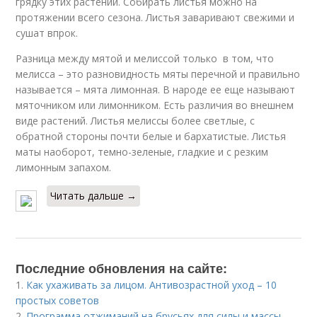
грядку этих растений. Собирать листья можно на
протяжении всего сезона. Листья заваривают свежими и
сушат впрок.
Разница между мятой и мелиссой только в том, что
мелисса – это разновидность мяты перечной и правильно
называется – мята лимонная. В народе ее еще называют
мяточником или лимонником. Есть различия во внешнем
виде растений. Листья мелиссы более светлые, с
обратной стороны почти белые и бархатистые. Листья
маты наоборот, темно-зеленые, гладкие и с резким
лимонным запахом.
Читать дальше →
Последние обновления на сайте:
1.
Как ухаживать за лицом. Антивозрастной уход – 10
простых советов
2.
Программа отжиманий на брусьях для силы и массы.