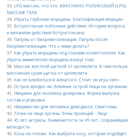
33.
LPG массаж, что это. ВАКУУМНО-РОЛИКОВЫЙ (LPG)
МАССАЖ ТЕЛА
34.
Убрать глубокие морщины. Классификация морщин
35.
Ботулотоксин побочные действия. История вопроса
и механизм действия ботулотоксина
36.
Папулы от биоревитализации. Папулы после
биоревитализации. Что с ними делать?
37.
Как убрать морщины под глазами косметология. Как
убрать мимические морщины вокруг глаз
38.
Массаж жесткой щеткой от целлюлита. В чем польза:
массажная сухая щетка от целлюлита
39.
Как не влюбиться в женатого. Стоит ли игра свеч
40.
Острое вредно ли. Влияние острой пищи на организм
41.
Ивермек для человека дозировка. Форма выпуска,
состав и упаковка
42.
Ивермектин для человека демодекоз. Симптомы
43.
Точки на лице органы. Зоны проекций - Лицо
44.
45 лет актрисы. Знаменитости за 45 лет, сохранившие
молодость
45.
Косы на голове. Как выбрать косу, которая подойдёт